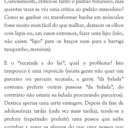
Curiosamente, critica-se tanto o padrão feminino, mas
quantas vezes se viu uma crítica ao padrão masculino?
Como se ganhar ou transformar banha em músculos
fosse muito mais fácil do que malhar, destacar os olhos
com lápis ou, em casos extremos, fazer uma lipo (não,
não existe “lipo” para os braços nem para a barriga
tanquinho, meninas).
E o “recatada e do lar”, qual o problema? Isto
tampouco é uma
imposição
(muita gente não quer um
parceiro ou parceira
recatada
, e gente “da balada”
costuma preferir outras pessoas “da balada”, do
contrário não estaria
na balada
procurando parceiros).
Destaca apenas uma certa
vantagem
. Depois da fase de
adolescência tardia (cada vez mais tardia), tende-se a
preferir (repetindo: preferir) uma pessoa que saiba
cozinhar e regar as plantas do que uma pessoa que