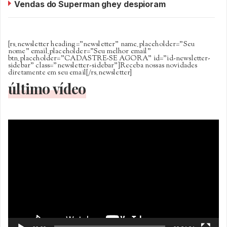
Vendas do Superman ghey despioram
[rs_newsletter heading=”newsletter” name_placeholder=”Seu
nome” email_placeholder=”Seu melhor email”
btn_placeholder=”CADASTRE-SE AGORA” id=”id-newsletter-
sidebar” class=”newsletter-sidebar”]Receba nossas novidades
diretamente em seu email[/rs_newsletter]
último vídeo
Tocador
de
vídeo