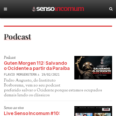
Podcast
Podcast
Guten Morgen 112: Salvando
o Ocidente a partir da Paraíba
FLAVIO MORGENSTERN
19/02/2021
Pedro Augusto, do Instituto
Borborema, vem ao seu podcast
preferido salvar o Ocidente porque estamos ocupados
demais lendo os clássicos
Senso ao vivo
Live Senso Incomum #10: