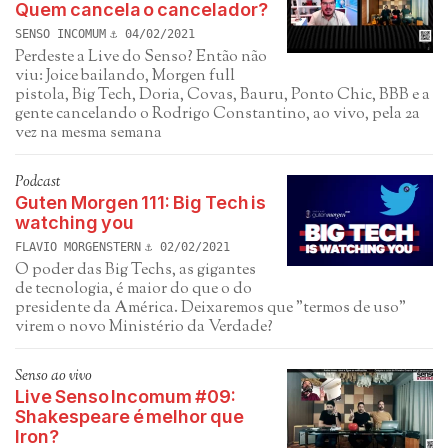
Quem cancela o cancelador?
SENSO INCOMUM
04/02/2021
Perdeste a Live do Senso? Então não
viu: Joice bailando, Morgen full
pistola, Big Tech, Doria, Covas, Bauru, Ponto Chic, BBB e a
gente cancelando o Rodrigo Constantino, ao vivo, pela 2a
vez na mesma semana
Podcast
Guten Morgen 111: Big Tech is
watching you
FLAVIO MORGENSTERN
02/02/2021
O poder das Big Techs, as gigantes
de tecnologia, é maior do que o do
presidente da América. Deixaremos que "termos de uso"
virem o novo Ministério da Verdade?
Senso ao vivo
Live Senso Incomum #09:
Shakespeare é melhor que
Iron?