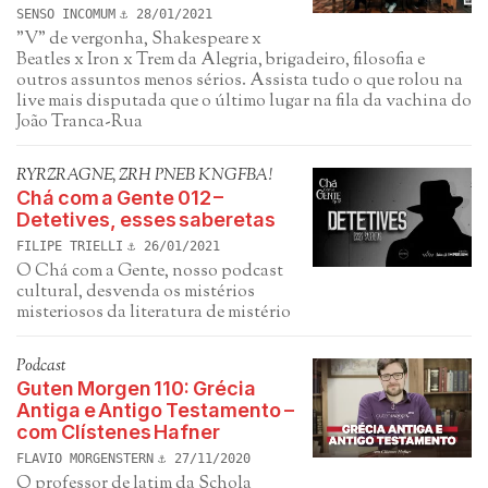
SENSO INCOMUM
28/01/2021
"V" de vergonha, Shakespeare x
Beatles x Iron x Trem da Alegria, brigadeiro, filosofia e
outros assuntos menos sérios. Assista tudo o que rolou na
live mais disputada que o último lugar na fila da vachina do
João Tranca-Rua
RYRZRAGNE, ZRH PNEB KNGFBA!
Chá com a Gente 012 –
Detetives, esses saberetas
FILIPE TRIELLI
26/01/2021
O Chá com a Gente, nosso podcast
cultural, desvenda os mistérios
misteriosos da literatura de mistério
Podcast
Guten Morgen 110: Grécia
Antiga e Antigo Testamento –
com Clístenes Hafner
FLAVIO MORGENSTERN
27/11/2020
O professor de latim da Schola