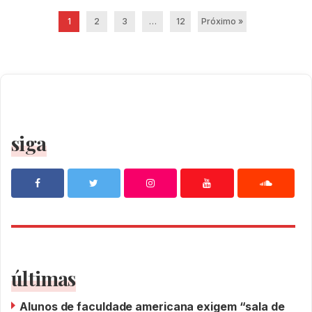
1
2
3
…
12
Próximo »
siga
últimas
Alunos de faculdade americana exigem “sala de