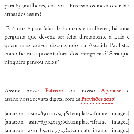
para 65 (mulheres) em 2012. Precisamos mesmo ser tão
atrasados assim?
E já que é para falar de homens e mulheres, há uma
pergunta que deveria ser feita diretamente a Lula e
quem mais estiver discursando na Avenida Paulista:
como ficará a aposentadoria dos
transgêneros
?! Será que
ninguém pensou nelxs?
—————
Assine nosso
Patreon
ou nosso
Apoia.se
e
assine nossa revista digital com as
Previsões 2017
!
[amazon asin=8501103594&template=iframe image2]
[amazon asin=8537401536&template=iframe image2]
[amazon asin=8501107727&template=iframe image2]