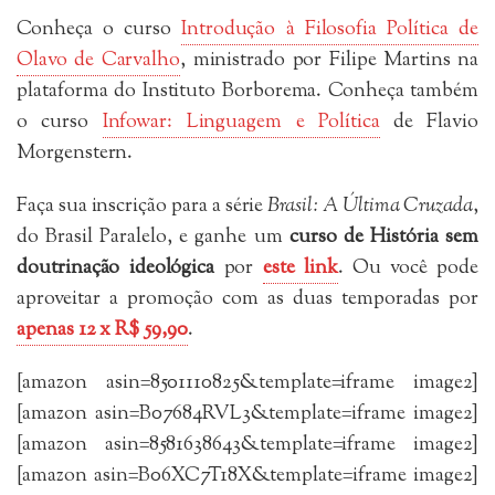
Conheça o curso
Introdução à Filosofia Política de
Olavo de Carvalho
, ministrado por Filipe Martins na
plataforma do Instituto Borborema. Conheça também
o curso
Infowar: Linguagem e Política
de Flavio
Morgenstern.
Faça sua inscrição para a série
Brasil: A Última Cruzada
,
do Brasil Paralelo, e ganhe um
curso de História sem
doutrinação ideológica
por
este link
. Ou você pode
aproveitar a promoção com as duas temporadas por
apenas 12 x R$ 59,90
.
[amazon asin=8501110825&template=iframe image2]
[amazon asin=B07684RVL3&template=iframe image2]
[amazon asin=8581638643&template=iframe image2]
[amazon asin=B06XC7T18X&template=iframe image2]