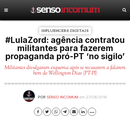
INFLUENCERS DIGITAIS
#LulaZord: agência contratou
militantes para fazerem
propaganda pró-PT ‘no sigilo’
Militantes divulgaram esquema após se recusarem a falarem
bem de Wellington Dias (PT-PI)
POR
SENSO INCOMUM
em 27/08/2018