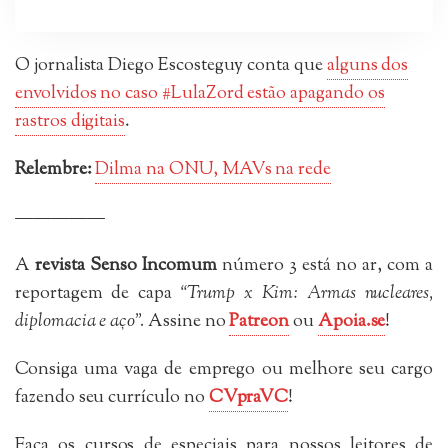
O jornalista Diego Escosteguy conta que
alguns dos
envolvidos no caso #LulaZord estão apagando os
rastros digitais
.
Relembre:
Dilma na ONU, MAVs na rede
—————
A
revista Senso Incomum
número 3 está no ar, com a
reportagem de capa
“Trump x Kim: Armas nucleares,
diplomacia e aço”.
Assine no
Patreon
ou
Apoia.se
!
Consiga uma vaga de emprego ou melhore seu cargo
fazendo seu currículo no
CVpraVC
!
Faça os cursos de especiais para nossos leitores de