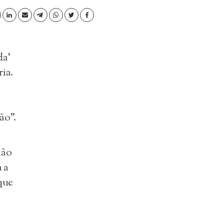
da’
ria.
ão”.
não
 a
que