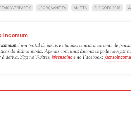
TTAISOVERPARTY
#FORÇAANITTA
ANITTA
ELEIÇÕES 2018
J
o Incomum
Incomum
é um portal de idéias e opiniões contra a corrente de pen
icos da última moda. Apenas com uma âncora se pode navegar mai
r à deriva. Siga no Twitter:
@sensoinc
e no Facebook:
/sensoincom