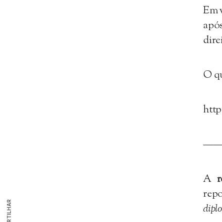
Em v
após
dire
O qu
htt
—
A
rep
COMPARTILHAR
dipl