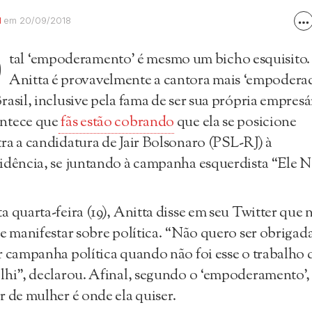
M
em 20/09/2018
O
tal ‘empoderamento’ é mesmo um bicho esquisito.
Anitta é provavelmente a cantora mais ‘empodera
rasil, inclusive pela fama de ser sua própria empresá
ntece que
fãs estão cobrando
que ela se posicione
ra a candidatura de Jair Bolsonaro (PSL-RJ) à
idência, se juntando à campanha esquerdista “Ele N
a quarta-feira (19), Anitta disse em seu Twitter que 
se manifestar sobre política. “Não quero ser obrigada
r campanha política quando não foi esse o trabalho 
lhi”, declarou. Afinal, segundo o ‘empoderamento’,
r de mulher é onde ela quiser.