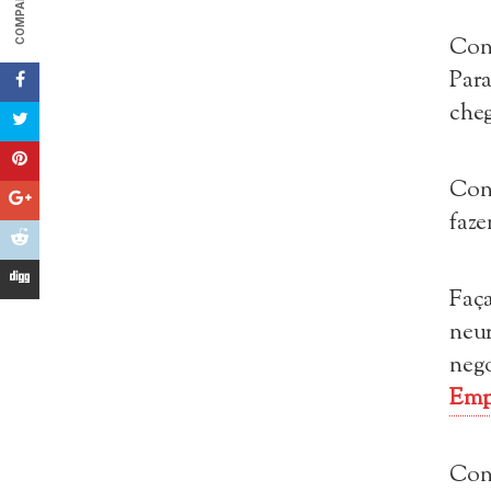
Con
Para
cheg
Con
faze
Faç
neu
neg
Emp
Con