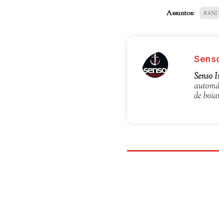
Assuntos:
#ANI
Sens
Senso 
automát
de boia