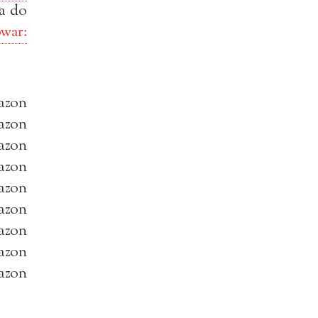
ma do
owar:
azon
azon
azon
azon
azon
azon
azon
azon
azon