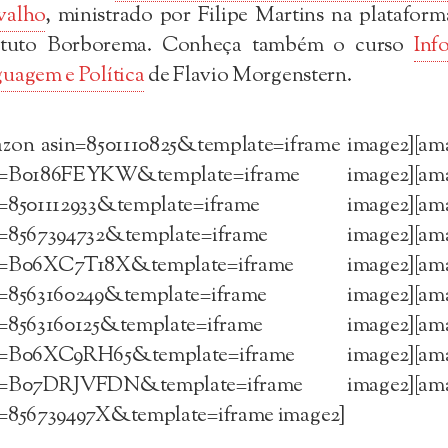
valho
, ministrado por Filipe Martins na platafor
tituto Borborema. Conheça também o curso
Inf
uagem e Política
de Flavio Morgenstern.
azon asin=8501110825&template=iframe image2][am
n=B0186FEYKW&template=iframe image2][am
n=8501112933&template=iframe image2][am
n=8567394732&template=iframe image2][am
n=B06XC7T18X&template=iframe image2][am
n=8563160249&template=iframe image2][am
n=8563160125&template=iframe image2][am
n=B06XC9RH65&template=iframe image2][am
n=B07DRJVFDN&template=iframe image2][am
n=856739497X&template=iframe image2]