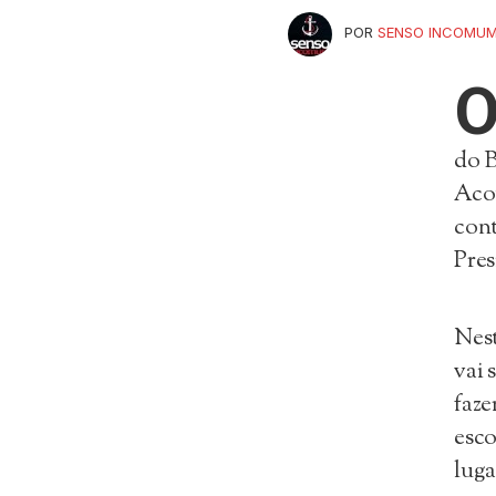
POR
SENSO INCOMU
do B
Aco
cont
Pres
Nest
vai 
faze
esco
luga