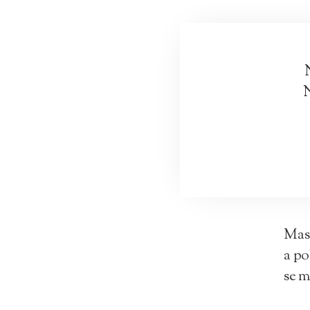
N
Mas 
a po
se m