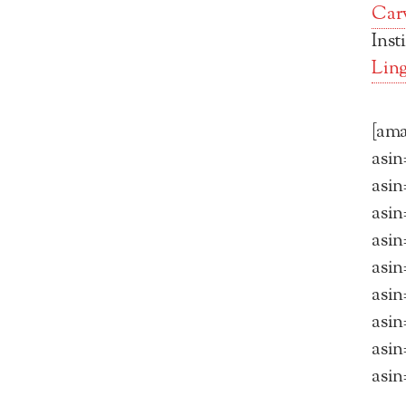
Car
Ins
Ling
[am
asi
asi
asi
asi
asi
asi
asi
asi
asi