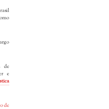
rasil
 como
argo
s de
er e
tica
vo de