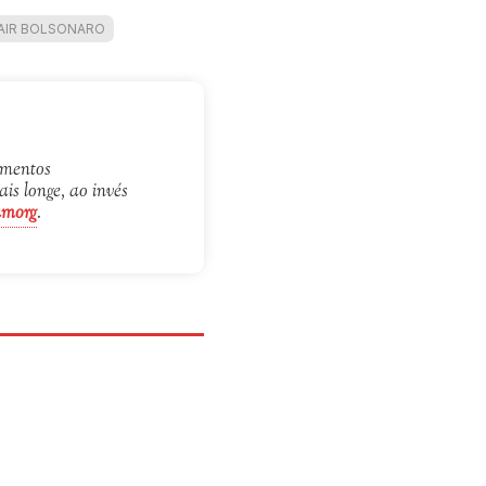
AIR BOLSONARO
samentos
s longe, ao invés
umorg
.