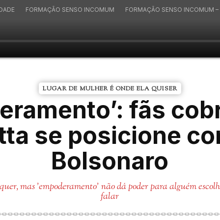
IDADE
FORMAÇÃO SENSO INCOMUM
FORMAÇÃO SENSO INCOMUM – 
LUGAR DE MULHER É ONDE ELA QUISER
eramento’: fãs cob
tta se posicione co
Bolsonaro
quer, mas 'empoderamento' não dá poder para alguém escolhe
falar