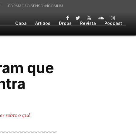
1
FORMAÇÃO SENSO INCOMUM
Capa
Artigos
Drops
Revista
Podcast
ram que
ntra
r sobre o quê