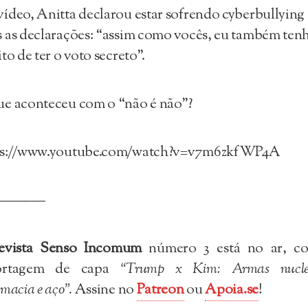
ídeo, Anitta declarou estar sofrendo cyberbullying
 as declarações: “assim como vocês, eu também ten
ito de ter o voto secreto”.
e aconteceu com o “não é não”?
ps://www.youtube.com/watch?v=v7m6zkfWP4A
————
revista Senso Incomum
número 3 está no ar, c
ortagem de capa
“Trump x Kim: Armas nuclea
omacia e aço”.
Assine no
Patreon
ou
Apoia.se
!