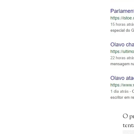
O pr
tent