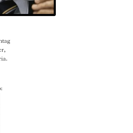
htag
er,
ia.
: