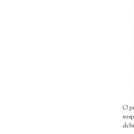
O pr
susp
debi