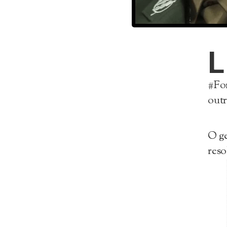
L
#For
outr
O ge
reso