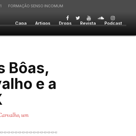
1
FORMAÇÃO SENSO INCOMUM
Capa
Artigos
Drops
Revista
Podcast
as Bôas,
alho e a
X
 Carvalho, um