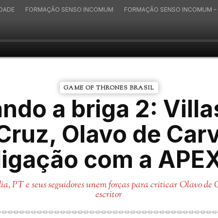
IDADE
FORMAÇÃO SENSO INCOMUM
FORMAÇÃO SENSO INCOMUM – 
GAME OF THRONES BRASIL
ndo a briga 2: Vill
Cruz, Olavo de Carv
ligação com a APE
dia, PT e seus seguidores unem forças para criticar Olavo de
escritor