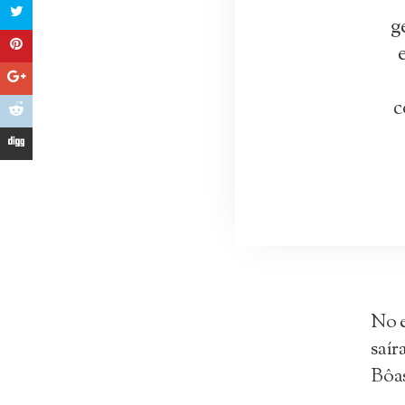
g
c
No e
saír
Bôa