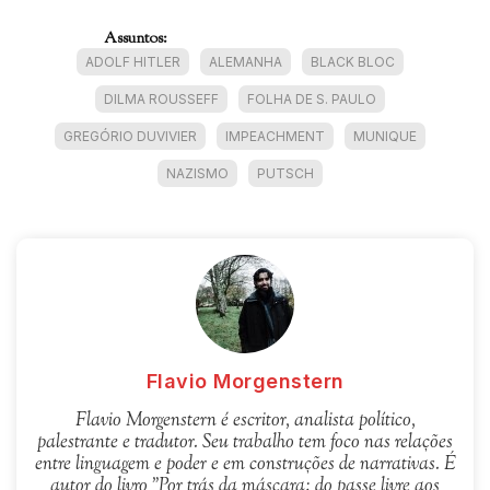
Assuntos:
ADOLF HITLER
ALEMANHA
BLACK BLOC
DILMA ROUSSEFF
FOLHA DE S. PAULO
GREGÓRIO DUVIVIER
IMPEACHMENT
MUNIQUE
NAZISMO
PUTSCH
Flavio Morgenstern
Flavio Morgenstern é escritor, analista político,
palestrante e tradutor. Seu trabalho tem foco nas relações
entre linguagem e poder e em construções de narrativas. É
autor do livro "Por trás da máscara: do passe livre aos