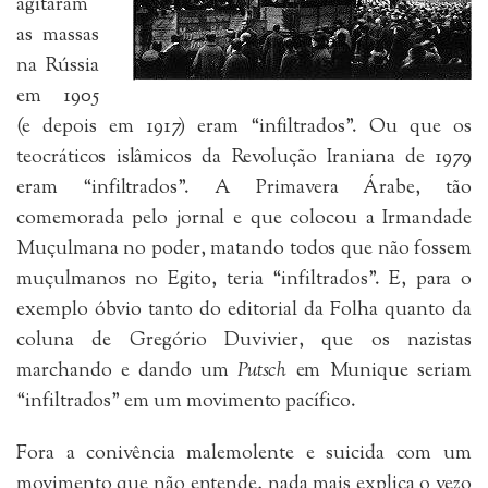
agitaram
as massas
na Rússia
em 1905
(e depois em 1917) eram “infiltrados”. Ou que os
teocráticos islâmicos da Revolução Iraniana de 1979
eram “infiltrados”. A Primavera Árabe, tão
comemorada pelo jornal e que colocou a Irmandade
Muçulmana no poder, matando todos que não fossem
muçulmanos no Egito, teria “infiltrados”. E, para o
exemplo óbvio tanto do editorial da Folha quanto da
coluna de Gregório Duvivier, que os nazistas
marchando e dando um
Putsch
em Munique seriam
“infiltrados” em um movimento pacífico.
Fora a conivência malemolente e suicida com um
movimento que não entende, nada mais explica o vezo