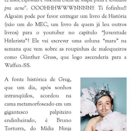
12 anos, espinhas e mochila cheia de roupa preta e remédios
pra acne”
. OOOHHHWWWNNNN!! Ti fofinhu!!
Alguém pode por favor entregar um livro de História
(não um do MEC, um livro de quem já leu outros
livros) para o youtuber no capítulo “Juventude
Hitlerista”? Ele vai escrever uma coluna “mara” na
semana que vem sobre as roupinhas de maloqueiros
como Günther Grass, que logo ascenderia para a
Waffen-SS.
A fonte histórica de Greg,
que um dia, após sonhos
intranqüilos, acordou na
cama metamorfoseado em um
gigantesco palpiteiro
endinheirado, é Bruno
Torturra, do Mídia Ninja