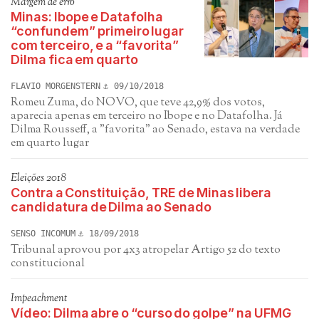
Margem de erro
Minas: Ibope e Datafolha
“confundem” primeiro lugar
com terceiro, e a “favorita”
Dilma fica em quarto
FLAVIO MORGENSTERN
09/10/2018
Romeu Zuma, do NOVO, que teve 42,9% dos votos,
aparecia apenas em terceiro no Ibope e no Datafolha. Já
Dilma Rousseff, a "favorita" ao Senado, estava na verdade
em quarto lugar
Eleições 2018
Contra a Constituição, TRE de Minas libera
candidatura de Dilma ao Senado
SENSO INCOMUM
18/09/2018
Tribunal aprovou por 4x3 atropelar Artigo 52 do texto
constitucional
Impeachment
Vídeo: Dilma abre o “curso do golpe” na UFMG