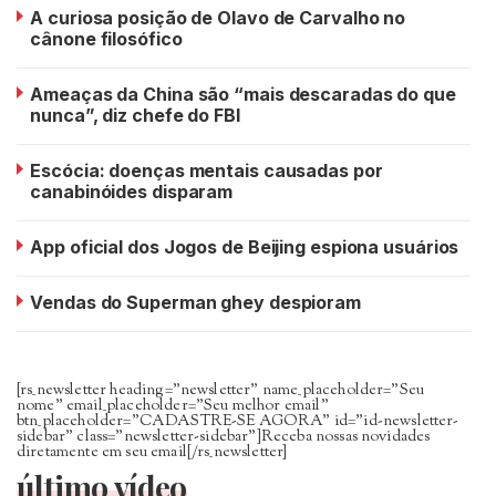
A curiosa posição de Olavo de Carvalho no
cânone filosófico
Ameaças da China são “mais descaradas do que
nunca”, diz chefe do FBI
Escócia: doenças mentais causadas por
canabinóides disparam
App oficial dos Jogos de Beijing espiona usuários
Vendas do Superman ghey despioram
[rs_newsletter heading=”newsletter” name_placeholder=”Seu
nome” email_placeholder=”Seu melhor email”
btn_placeholder=”CADASTRE-SE AGORA” id=”id-newsletter-
sidebar” class=”newsletter-sidebar”]Receba nossas novidades
diretamente em seu email[/rs_newsletter]
último vídeo