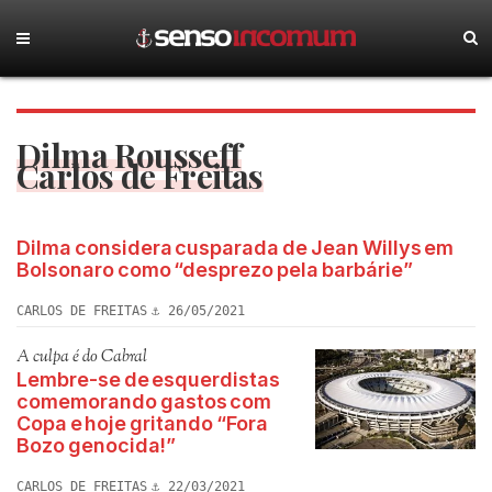
Dilma Rousseff
Carlos de Freitas
Dilma considera cusparada de Jean Willys em
Bolsonaro como “desprezo pela barbárie”
CARLOS DE FREITAS
26/05/2021
A culpa é do Cabral
Lembre-se de esquerdistas
comemorando gastos com
Copa e hoje gritando “Fora
Bozo genocida!”
CARLOS DE FREITAS
22/03/2021