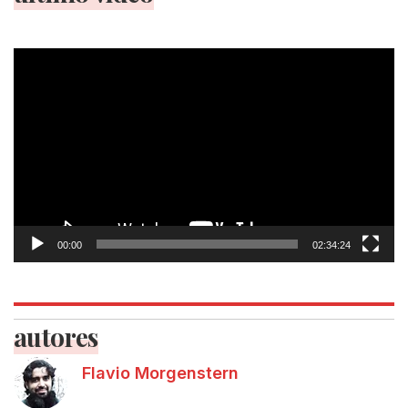
Tocador
de
vídeo
00:00
02:34:24
autores
Flavio Morgenstern