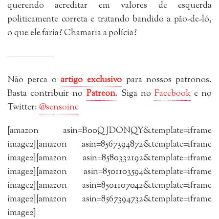
querendo acreditar em valores de esquerda
politicamente correta e tratando bandido a pão-de-ló,
o que ele faria? Chamaria a polícia?
—————
Não perca o
artigo exclusivo
para nossos patronos.
Basta contribuir no
Patreon
. Siga no
Facebook
e no
Twitter:
@se
nsoinc
[amazon asin=B00QJDONQY&template=iframe
image2][amazon asin=8567394872&template=iframe
image2][amazon asin=8580332192&template=iframe
image2][amazon asin=8501103594&template=iframe
image2][amazon asin=8501107042&template=iframe
image2][amazon asin=8567394732&template=iframe
image2]