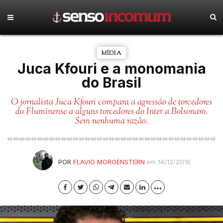
MÍDIA
Juca Kfouri e a monomania
do Brasil
O jornalista Juca Kfouri compara a agressão de torcedores
do Fluminense a alguns torcedores do Inter a Bolsonaro.
Sem nenhuma razão.
POR
FLAVIO MORGENSTERN
em 14/12/2016