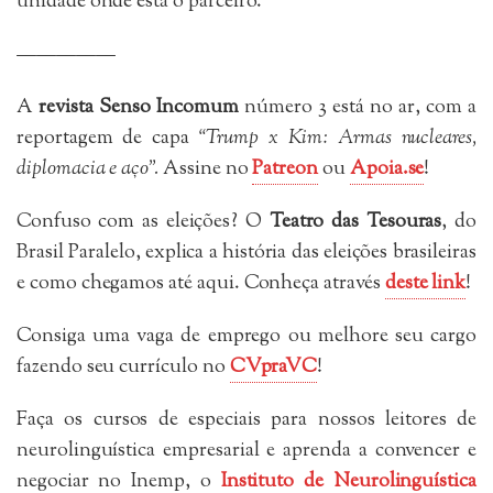
unidade onde está o parceiro.
—————
A
revista Senso Incomum
número 3 está no ar, com a
reportagem de capa
“Trump x Kim: Armas nucleares,
diplomacia e aço”.
Assine no
Patreon
ou
Apoia.se
!
Confuso com as eleições? O
Teatro das Tesouras
, do
Brasil Paralelo, explica a história das eleições brasileiras
e como chegamos até aqui. Conheça através
deste link
!
Consiga uma vaga de emprego ou melhore seu cargo
fazendo seu currículo no
CVpraVC
!
Faça os cursos de especiais para nossos leitores de
neurolinguística empresarial e aprenda a convencer e
negociar no Inemp, o
Instituto de Neurolinguística