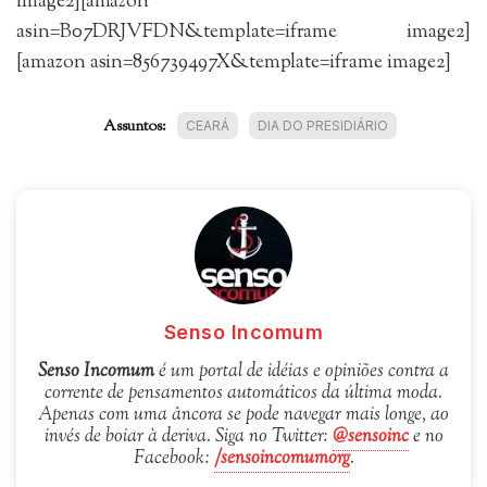
image2][amazon
asin=B07DRJVFDN&template=iframe image2]
[amazon asin=856739497X&template=iframe image2]
Assuntos:
CEARÁ
DIA DO PRESIDIÁRIO
Senso Incomum
Senso Incomum
é um portal de idéias e opiniões contra a
corrente de pensamentos automáticos da última moda.
Apenas com uma âncora se pode navegar mais longe, ao
invés de boiar à deriva. Siga no Twitter:
@sensoinc
e no
Facebook:
/sensoincomumorg
.