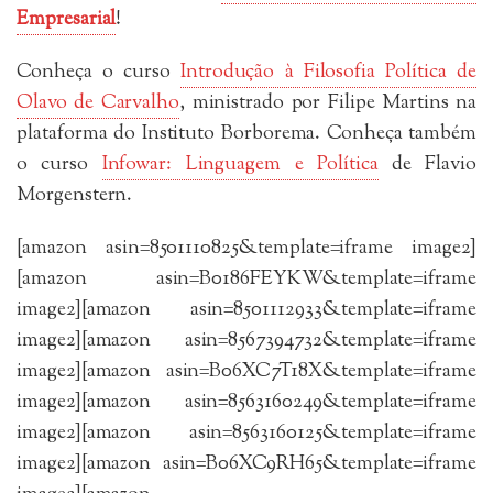
Empresarial
!
Conheça o curso
Introdução à Filosofia Política de
Olavo de Carvalho
, ministrado por Filipe Martins na
plataforma do Instituto Borborema. Conheça também
o curso
Infowar: Linguagem e Política
de Flavio
Morgenstern.
[amazon asin=8501110825&template=iframe image2]
[amazon asin=B0186FEYKW&template=iframe
image2][amazon asin=8501112933&template=iframe
image2][amazon asin=8567394732&template=iframe
image2][amazon asin=B06XC7T18X&template=iframe
image2][amazon asin=8563160249&template=iframe
image2][amazon asin=8563160125&template=iframe
image2][amazon asin=B06XC9RH65&template=iframe