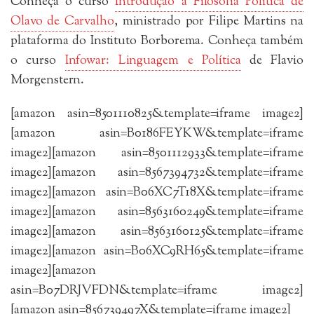
Conheça o curso
Introdução à Filosofia Política de
Olavo de Carvalho
, ministrado por Filipe Martins na
plataforma do Instituto Borborema. Conheça também
o curso
Infowar: Linguagem e Política
de Flavio
Morgenstern.
[amazon asin=8501110825&template=iframe image2]
[amazon asin=B0186FEYKW&template=iframe
image2][amazon asin=8501112933&template=iframe
image2][amazon asin=8567394732&template=iframe
image2][amazon asin=B06XC7T18X&template=iframe
image2][amazon asin=8563160249&template=iframe
image2][amazon asin=8563160125&template=iframe
image2][amazon asin=B06XC9RH65&template=iframe
image2][amazon
asin=B07DRJVFDN&template=iframe image2]
[amazon asin=856739497X&template=iframe image2]