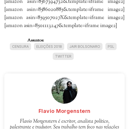
[amazon asin=8567394732&template=iframe image2]
[amazon asin=8586020885&template=iframe image2]
[amazon asin=859507027X&template=iframe image2]
[amazon asin=8501113247&template=iframe image2]
Assuntos:
CENSURA
ELEIÇÕES 2018
JAIR BOLSONARO
PSL
TWITTER
Flavio Morgenstern
Flavio Morgenstern é escritor, analista político,
palestrante e tradutor. Seu trabalho tem foco nas relações