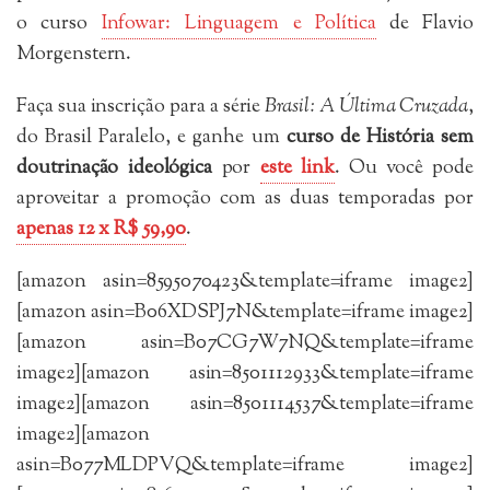
o curso
Infowar: Linguagem e Política
de Flavio
Morgenstern.
Faça sua inscrição para a série
Brasil: A Última Cruzada
,
do Brasil Paralelo, e ganhe um
curso de História sem
doutrinação ideológica
por
este link
. Ou você pode
aproveitar a promoção com as duas temporadas por
apenas 12 x R$ 59,90
.
[amazon asin=8595070423&template=iframe image2]
[amazon asin=B06XDSPJ7N&template=iframe image2]
[amazon asin=B07CG7W7NQ&template=iframe
image2][amazon asin=8501112933&template=iframe
image2][amazon asin=8501114537&template=iframe
image2][amazon
asin=B077MLDPVQ&template=iframe image2]