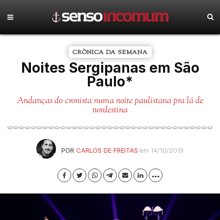
CRÔNICA DA SEMANA
Noites Sergipanas em São
Paulo*
Andanças do cronista numa noite paulistana pra lá de
nordestina
POR
CARLOS DE FREITAS
em 14/10/2019