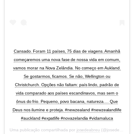
Cansado. Foram 11 países, 75 dias de viagens. Amanhã
começaremos uma nova fase de nossa vida em comum,
vamos morar na Nova Zelândia. No começo em Aukland.
Se gostarmos, ficamos. Se não, Wellington ou
Christchurch. Opções não faltam: país lindo, padrão de
vida comparado aos países escandinavos, mas sem o
ônus do frio. Pequeno, povo bacana, natureza…. Que
Deus nos ilumine e proteja. #newzealand #newzealandlife
#auckland #expatlife #novazelandia #vidamaluca
Uma publicação compartilhada por
josedeabreu
(@josedeabreu) em