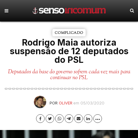
COMPLICADO
Rodrigo Maia autoriza
suspensão de 12 deputados
do PSL
Deputados da base do governo sofrem cada vez mais para
continuar no PSL
POR
OLIVER
em 05/03/2020