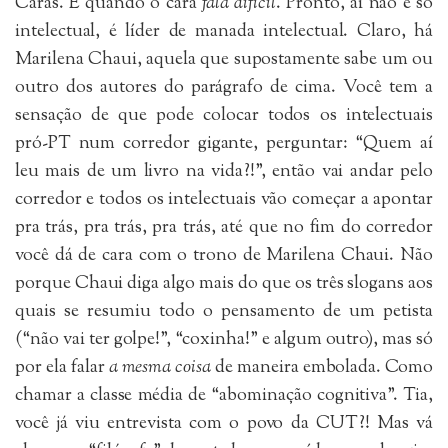
Caras. É quando o cara
fala difícil
. Pronto, aí não é só
intelectual, é líder de manada intelectual. Claro, há
Marilena Chaui, aquela que supostamente sabe um ou
outro dos autores do parágrafo de cima. Você tem a
sensação de que pode colocar todos os intelectuais
pró-PT num corredor gigante, perguntar: “Quem aí
leu mais de um livro na vida?!”, então vai andar pelo
corredor e todos os intelectuais vão começar a apontar
pra trás, pra trás, pra trás, até que no fim do corredor
você dá de cara com o trono de Marilena Chaui. Não
porque Chaui diga algo mais do que os três slogans aos
quais se resumiu todo o pensamento de um petista
(“não vai ter golpe!”, “coxinha!” e algum outro), mas só
por ela falar
a mesma coisa
de maneira embolada. Como
chamar a classe média de “abominação cognitiva”. Tia,
você já viu entrevista com o povo da CUT?! Mas vá