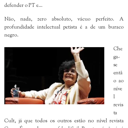
defender o PT e…
Não, nada, zero absoluto, vácuo perfeito. A
profundidade intelectual petista é a de um buraco
negro.
Che
ga-
se
entã
o ao
níve
l
revis
ta
Cult, já que todos os outros estão no nível revista