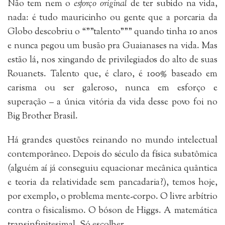
Não tem nem o
esforço original
de ter subido na vida,
nada: é tudo mauricinho ou gente que a porcaria da
Globo descobriu o “””talento””” quando tinha 10 anos
e nunca pegou um busão pra Guaianases na vida. Mas
estão lá, nos xingando de privilegiados do alto de suas
Rouanets. Talento que, é claro, é 100% baseado em
carisma ou ser galeroso, nunca em esforço e
superação – a única vitória da vida desse povo foi no
Big Brother Brasil.
Há grandes questões reinando no mundo intelectual
contemporâneo. Depois do século da física subatômica
(alguém aí já conseguiu equacionar mecânica quântica
e teoria da relatividade sem pancadaria?), temos hoje,
por exemplo, o problema mente-corpo. O livre arbítrio
contra o fisicalismo. O bóson de Higgs. A matemática
transinfinitesimal. Só escolher.