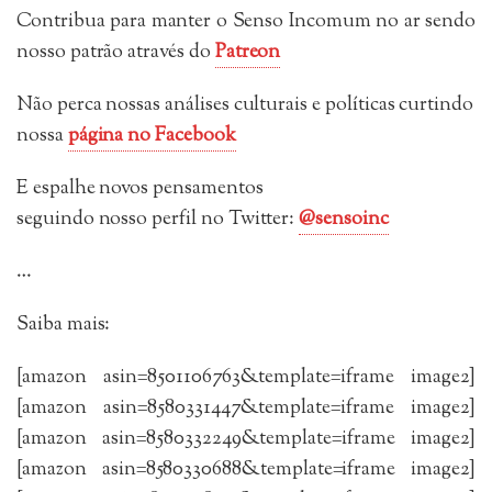
Contribua para manter o Senso Incomum no ar sendo
nosso patrão através do
Patreon
Não perca nossas análises culturais e políticas curtindo
nossa
página no Facebook
E espalhe novos pensamentos
seguindo
nosso perfil no Twitter:
@sensoinc
…
Saiba mais:
[amazon asin=8501106763&template=iframe image2]
[amazon asin=8580331447&template=iframe image2]
[amazon asin=8580332249&template=iframe image2]
[amazon asin=8580330688&template=iframe image2]