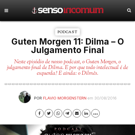
PODCAST
Guten Morgen 11: Dilma – O
Julgamento Final
Neste episódio de nosso podcast, o Guten Morgen, o
julgamento final de Dilma. E por que todo intelectual é de
esquerda? E ainda: o Dilmês.
POR
FLAVIO MORGENSTERN
em 30/08/2016