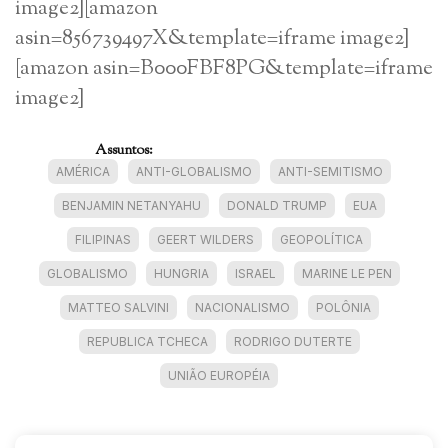
image2][amazon
asin=856739497X&template=iframe image2]
[amazon asin=B000FBF8PG&template=iframe
image2]
Assuntos:
AMÉRICA
ANTI-GLOBALISMO
ANTI-SEMITISMO
BENJAMIN NETANYAHU
DONALD TRUMP
EUA
FILIPINAS
GEERT WILDERS
GEOPOLÍTICA
GLOBALISMO
HUNGRIA
ISRAEL
MARINE LE PEN
MATTEO SALVINI
NACIONALISMO
POLÔNIA
REPUBLICA TCHECA
RODRIGO DUTERTE
UNIÃO EUROPÉIA