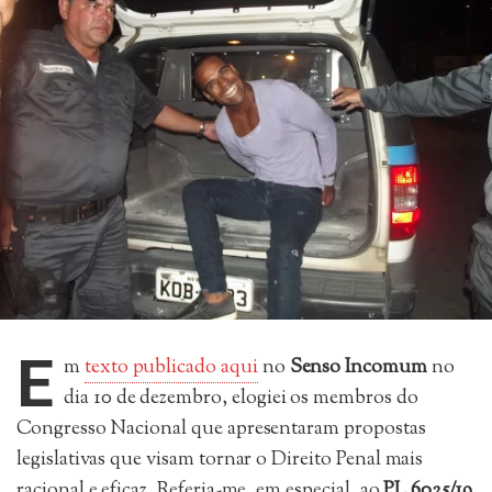
E
m
texto publicado aqui
no
Senso Incomum
no
dia 10 de dezembro, elogiei os membros do
Congresso Nacional que apresentaram propostas
legislativas que visam tornar o Direito Penal mais
racional e eficaz. Referia-me, em especial, ao
PL 6025/19