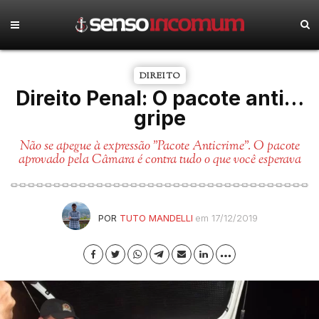
DIREITO
Direito Penal: O pacote anti…
gripe
Não se apegue à expressão "Pacote Anticrime". O pacote
aprovado pela Câmara é contra tudo o que você esperava
POR
TUTO MANDELLI
em 17/12/2019