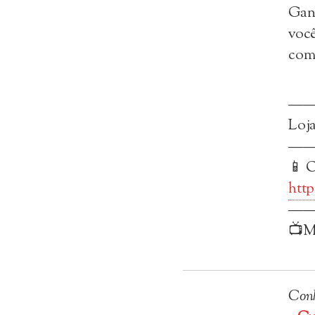
Ganh
você
como
—
Loja
——
📱 O
http
——
📺M
Conh