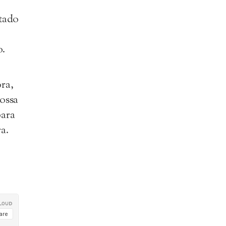
stado
o.
ra,
ossa
para
a.