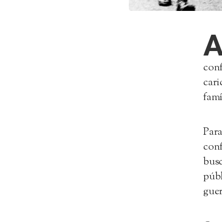
conf
cari
famí
Para
conf
busc
públ
guer