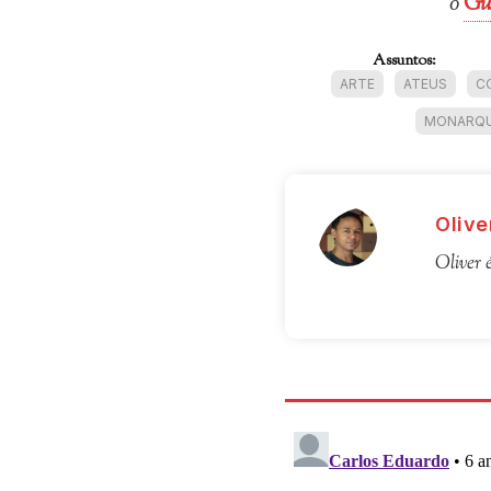
o
Gu
Assuntos:
ARTE
ATEUS
C
MONARQU
Olive
Oliver 