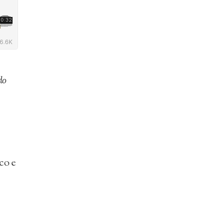
do
co e