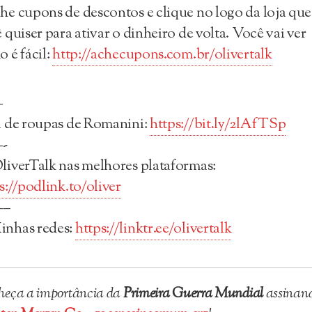
e cupons de descontos e clique no logo da loja que
 quiser para ativar o dinheiro de volta. Você vai ver
 é fácil:
http://achecupons.com.br/olivertalk
—
 de roupas de Romanini:
https://bit.ly/2lAfTSp
-
liverTalk nas melhores plataformas:
s://podlink.to/oliver
–
inhas redes:
https://linktr.ee/olivertalk
eça a importância da
Primeira Guerra Mundial
assinan