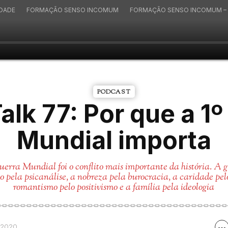
IDADE
FORMAÇÃO SENSO INCOMUM
FORMAÇÃO SENSO INCOMUM – 
PODCAST
alk 77: Por que a 1
Mundial importa
erra Mundial foi o conflito mais importante da história. A g
o pela psicanálise, a nobreza pela burocracia, a caridade pe
romantismo pelo positivismo e a família pela ideologia
/2020