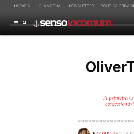
LIVRARIA
LOJA VIRTUAL
NEWSLETTER
POLITICA-PRIVAC
OliverT
A primeira Gu
confessionári
POR
OLIVER
em 16/01