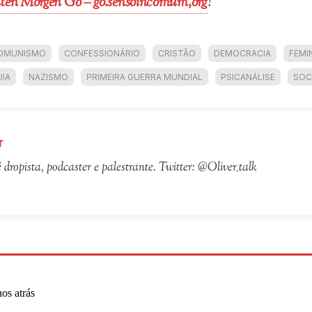
ten Morgen Go – go.sensoincomum,org
!
OMUNISMO
CONFESSIONÁRIO
CRISTÃO
DEMOCRACIA
FEMI
IA
NAZISMO
PRIMEIRA GUERRA MUNDIAL
PSICANÁLISE
SOC
r
é dropista, podcaster e palestrante. Twitter: @Oliver_talk