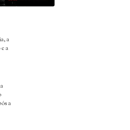
a, a
 e a
 a
o
pós a