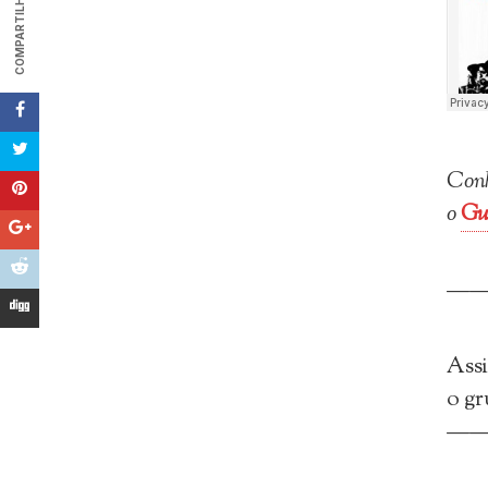
COMPARTILHAR
Conh
o
Gu
—
Assi
o g
—