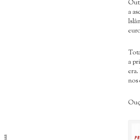
Outr
a as
Islâ
euro
Tota
a pr
era.
nos 
Ouç