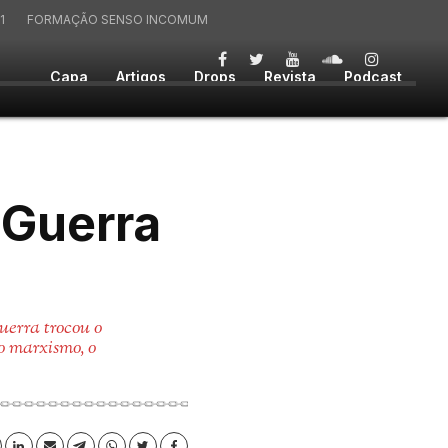
1
FORMAÇÃO SENSO INCOMUM
Capa
Artigos
Drops
Revista
Podcast
º Guerra
uerra trocou o
lo marxismo, o