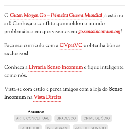
O
Guten Morgen Go – Primeira Guerra Mundial
já está no
ar!! Conheça o conflito que moldou o mundo
problemático em que vivemos em
go.sensoincomum.org
!
Faça seu currículo com a
CVpraVC
e obtenha bônus
exclusivos!
Conheça a
Livraria Senso Incomum
e fique inteligente
como nós.
Vista-se com estilo e perca amigos com a loja do
Senso
Incomum
na
Vista Direita
Assuntos:
ARTE CONCEITUAL
BRADESCO
CRIME DE ÓDIO
FACEBOOK
INSTAGRAM
JAIR BOLSONARO