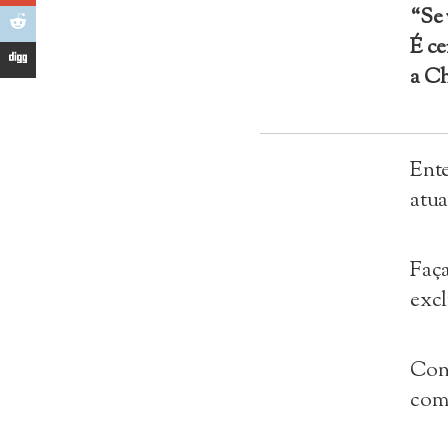
“Se 
É ce
a C
Ent
atua
Faça
excl
Con
com