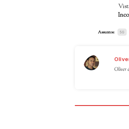
Vist
Inc
Assuntos:
5G
Olive
Oliver 