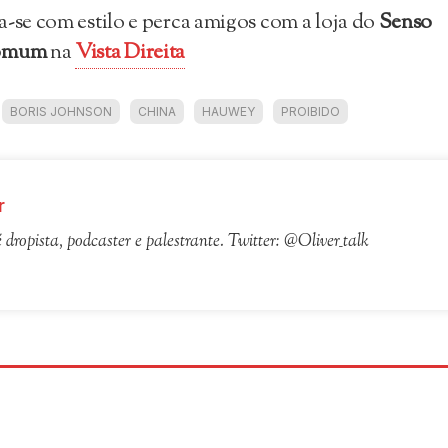
a-se com estilo e perca amigos com a loja do
Senso
omum
na
Vista Direita
BORIS JOHNSON
CHINA
HAUWEY
PROIBIDO
r
é dropista, podcaster e palestrante. Twitter: @Oliver_talk