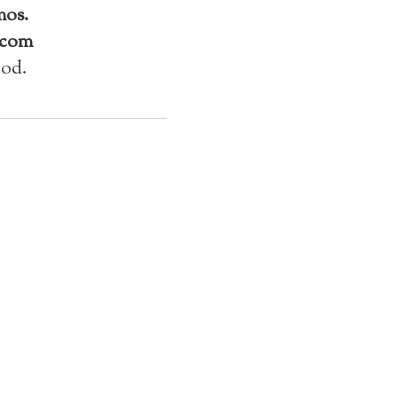
mos.
 com
ood.