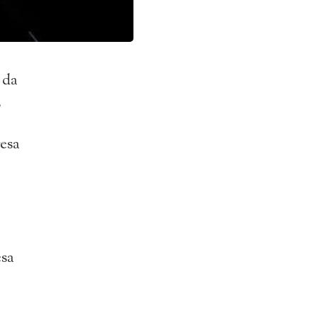
 da
,
resa
esa