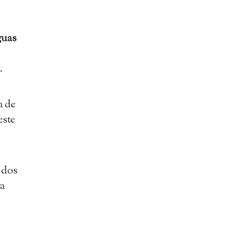
guas
.
a de
este
 dos
ta