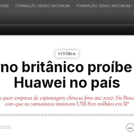
IDADE
FORMAÇÃO SENSO INCOMUM
FORMAÇÃO SENSO INCOMUM – 
VITÓRIA
no britânico proíbe
Huawei no país
n quer empresa de espionagem chinesa fora até 2027. No Brasi
com que os comunistas invistam US$ 800 milhões em SP
/2020