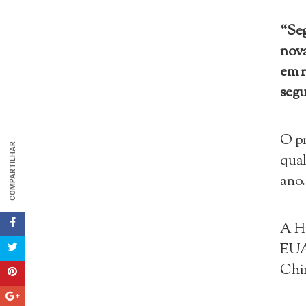
“Se
nova
em r
seg
O pr
COMPARTILHAR
qual
ano.
A Hu
EUA
Chi