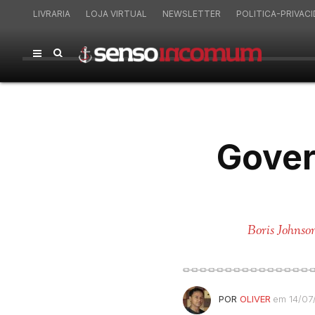
LIVRARIA
LOJA VIRTUAL
NEWSLETTER
POLITICA-PRIVAC
Gover
Boris Johnso
POR
OLIVER
em 14/07