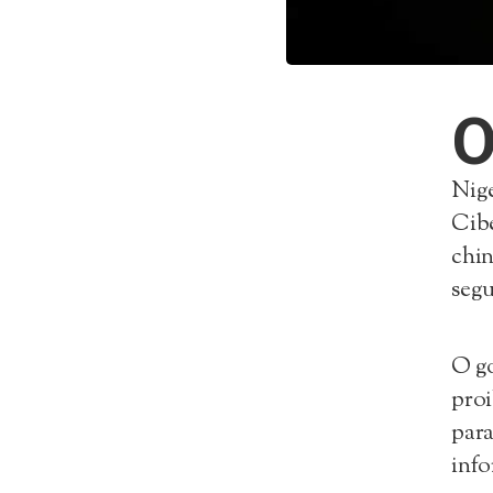
Nige
Cibe
chi
segu
O go
proi
para
info