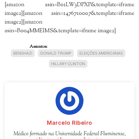
[amazon asin=B01LW3DPXP&template=iframe
image2][amazon asin=1476710007&template=iframe
image2][amazon
asin=B004MMEIMS&template=iframe image2]
Assuntos:
BENGHAZI
DONALD TRUMP
ELEIÇÕES AMERICANAS
HILLARY CLINTON
Marcelo Ribeiro
Médico formado na Universidade Federal Fluminense,