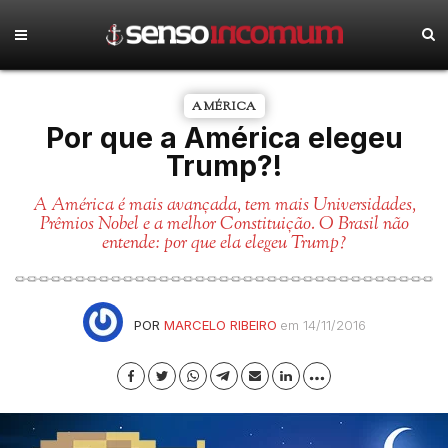
AMÉRICA
Por que a América elegeu
Trump?!
A América é mais avançada, tem mais Universidades,
Prêmios Nobel e a melhor Constituição. O Brasil não
entende: por que ela elegeu Trump?
POR
MARCELO RIBEIRO
em 14/11/2016