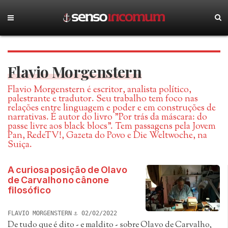
Flavio Morgenstern
Flavio Morgenstern é escritor, analista político,
palestrante e tradutor. Seu trabalho tem foco nas
relações entre linguagem e poder e em construções de
narrativas. É autor do livro "Por trás da máscara: do
passe livre aos black blocs". Tem passagens pela Jovem
Pan, RedeTV!, Gazeta do Povo e Die Weltwoche, na
Suiça.
A curiosa posição de Olavo
de Carvalho no cânone
filosófico
FLAVIO MORGENSTERN
02/02/2022
De tudo que é dito - e maldito - sobre Olavo de Carvalho,