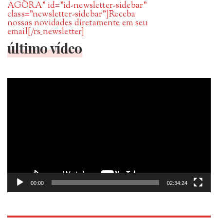
AGORA” id=”id-newsletter-sidebar”
class=”newsletter-sidebar”]Receba
nossas novidades diretamente em seu
email[/rs_newsletter]
último vídeo
Tocador
de
vídeo
00:00
02:34:24