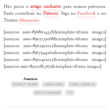
Não perca o
artigo exclusivo
para nossos patronos.
Basta contribuir no
Patreon
. Siga no
Facebook
e no
Twitter:
@se
nsoinc
[amazon asin=856801433X&template=iframe image2]
[amazon asin=8502175068&template=iframe image2]
[amazon asin=8562910112&template=iframe image2]
[amazon asin=8567394260&template=iframe image2]
[amazon asin=8501401013&template=iframe image2]
[amazon asin=8501082767&template=iframe image2]
Assuntos:
DONALD TRUMP
LIBERALISMO
LIVRE COMÉRCIO
PROTECIONISMO
TPP