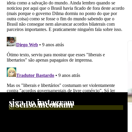
siga no instagram
@senso.incomum