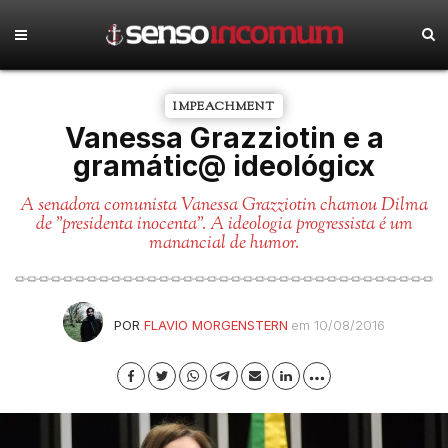
IMPEACHMENT
Vanessa Grazziotin e a
gramátic@ ideológicx
A senadora comunista Vanessa Grazziotin chamou Dilma
de "presidenta inocenta". A ideologia progressista é um
manancial de humor.
POR
FLAVIO MORGENSTERN
em 10/08/2016