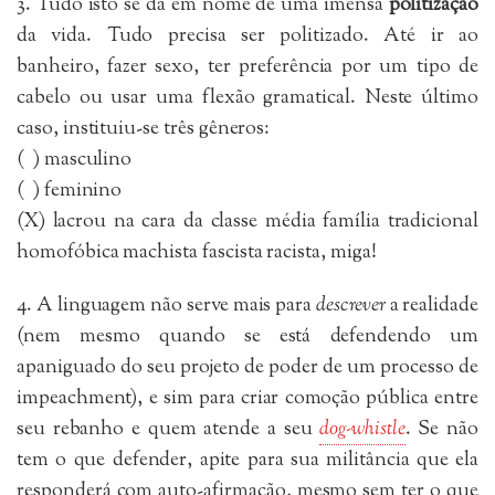
3. Tudo isto se dá em nome de uma imensa
politização
da vida. Tudo precisa ser politizado. Até ir ao
banheiro, fazer sexo, ter preferência por um tipo de
cabelo ou usar uma flexão gramatical. Neste último
caso, instituiu-se três gêneros:
( ) masculino
( ) feminino
(X) lacrou na cara da classe média família tradicional
homofóbica machista fascista racista, miga!
4. A linguagem não serve mais para
descrever
a realidade
(nem mesmo quando se está defendendo um
apaniguado do seu projeto de poder de um processo de
impeachment), e sim para criar comoção pública entre
seu rebanho e quem atende a seu
dog-whistle
. Se não
tem o que defender, apite para sua militância que ela
responderá com auto-afirmação, mesmo sem ter o que