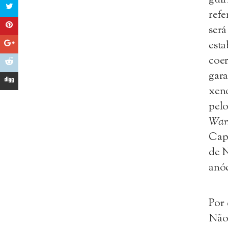
refe
ser
esta
coe
gar
xen
pel
War
Capr
de N
anód
Por
Não-