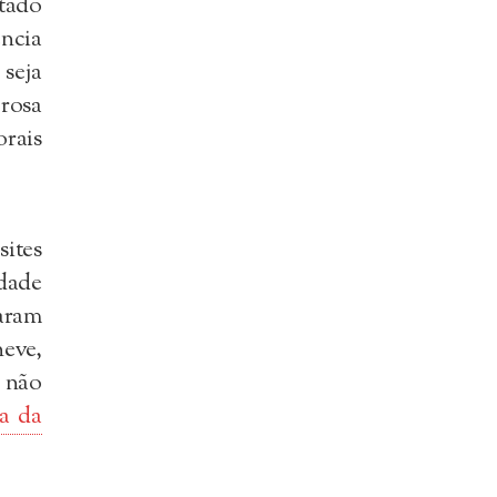
tado
ncia
seja
rosa
rais
sites
idade
raram
eve,
 não
a da