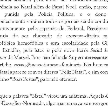
rência ao Natal além de Papai Noel, então, parec
á punida pela Polícia Política, e o don
belecimento sairá em todos os jornais sendo cond
rcitivamente pelo japonês da Federal. Presépios
antia de ser chamado de extrema-direita rac
ofóbica homofóbica e sem escolaridade pela Gl
o Estadão, pela Istoé e pelo novo herói
Social Ju
rior
da Marvel. Para não falar da Superinteressante
icho, essas gêmeas-siamesas feminazis. Nenhum c
atal aparece com os dizeres “Feliz Natal”, e sim c
ino “Boas Festas”, para não ofender.
 que a palavra “Natal” virou um anátema, Aquela-
Deve-Ser-Nomeada, algo a se temer, a se envergo