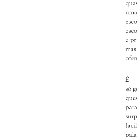
qua
uma
esc
esco
e pr
mas
ofe
É 
só g
que
pa
sur
fac
pal