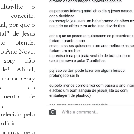
cultar-lhe o
 conceito.
al, por que o
tal” de Jesus
sto ofende,
 o Ano Novo,
 2017, não
nde? Afinal,
 marca o 2017
nos do
cimento de
s,
belecido pelo
ndário
goriano, pelo