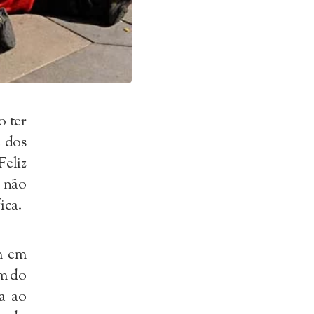
 ter
e dos
Feliz
 não
ica.
m em
em do
a ao