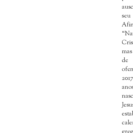
aus
seu
Afin
“Na
Cri
mas
de
ofe
2017
a
nas
Jesu
esta
cale
gre