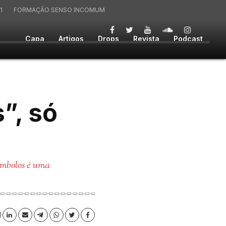
1
FORMAÇÃO SENSO INCOMUM
Capa
Artigos
Drops
Revista
Podcast
”, só
ímbolos é uma