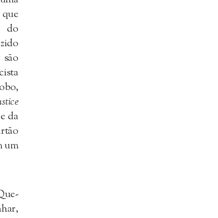
e que
o do
uzido
 são
ista
obo,
stice
 e da
artão
om um
Que-
nhar,