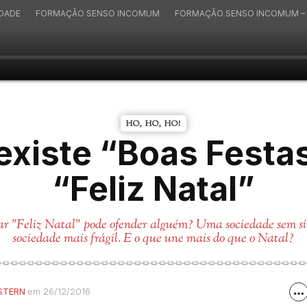
IDADE
FORMAÇÃO SENSO INCOMUM
FORMAÇÃO SENSO INCOMUM – 
HO, HO, HO!
existe “Boas Festas
“Feliz Natal”
jar "Feliz Natal" pode ofender alguém? Uma sociedade sem s
sociedade mais frágil. E o que une mais do que o Natal?
STERN
em 26/12/2016