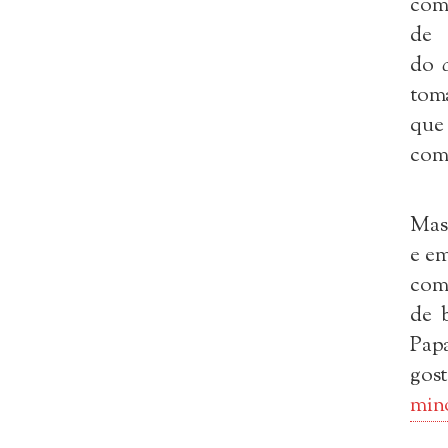
com
de 
do
tom
que
com 
Mas 
e em
com 
de 
Pap
gos
min