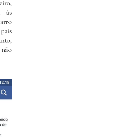
iro,
a às
arro
 pais
anto,
, não