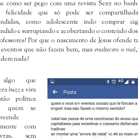
se como ser pego com uma revista Sexy no banhe
 felicidade que só pode ser compartilhad
ondidas, como adolescente indo comprar cig
ndido e surrupiando e acobertando o conteúdo dos
ofessores? Por que o nascimento de Jesus ofende t
 eventos que não fazem bem, mas
enaltecem o mal
ndem nada?
algo que
era
buzz
e vira
stão política
ra quem se
preende
ilmente com
avras, sem