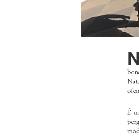
bons
Nat
ofen
É u
perg
mod