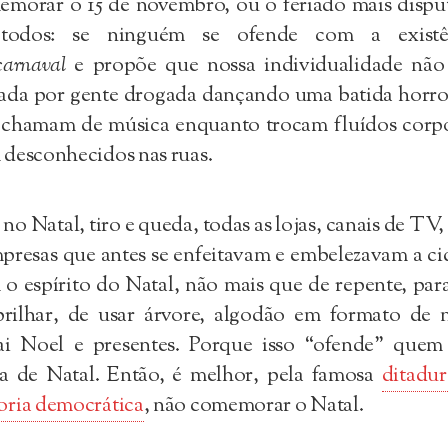
emorar o 15 de novembro, ou o feriado mais dispu
todos: se ninguém se ofende com a existê
carnaval
e propõe que nossa individualidade não 
ada por gente drogada dançando uma batida horro
 chamam de música enquanto trocam fluídos corpo
desconhecidos nas ruas.
no Natal, tiro e queda, todas as lojas, canais de TV, 
presas que antes se enfeitavam e embelezavam a c
o espírito do Natal, não mais que de repente, pa
brilhar, de usar árvore, algodão em formato de n
ai Noel e presentes. Porque isso “ofende” quem
ta de Natal. Então, é melhor, pela famosa
ditadur
oria democrática
, não comemorar o Natal.