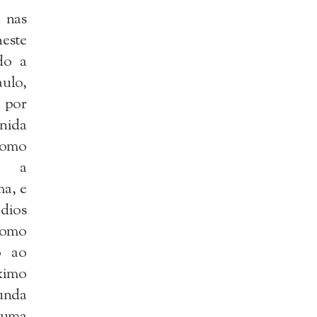
nas
este
do a
ulo,
por
ida
como
u a
ma, e
édios
omo
o ao
ximo
nda
guma