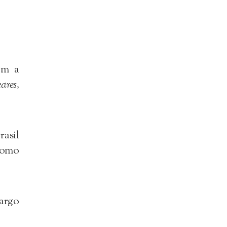
om a
res,
rasil
 como
argo