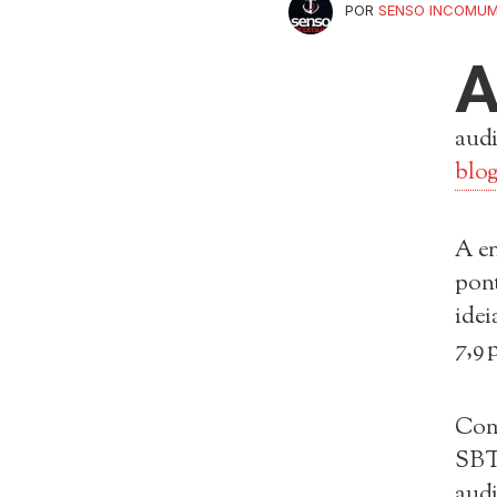
POR
SENSO INCOMU
audi
blo
A en
pont
idei
7,9 
Com
SBT
audi