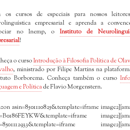
a os cursos de especiais para nossos leitore
rolinguística empresarial e aprenda a convenc
ociar no Inemp, o
Instituto de Neurolinguís
resarial
!
heça o curso
Introdução à Filosofia Política de Ola
valho
, ministrado por Filipe Martins na platafor
tituto Borborema. Conheça também o curso
Inf
uagem e Política
de Flavio Morgenstern.
azon asin=8501110825&template=iframe image2][am
n=B0186FEYKW&template=iframe image2][am
n=8501112933&template=iframe image2][am