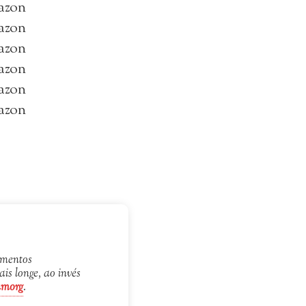
azon
azon
azon
azon
azon
azon
samentos
s longe, ao invés
umorg
.