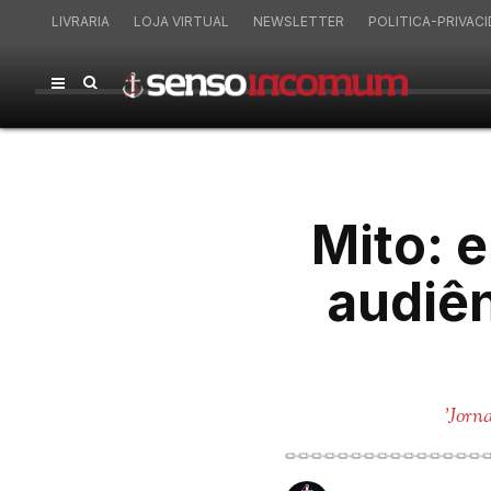
LIVRARIA
LOJA VIRTUAL
NEWSLETTER
POLITICA-PRIVAC
Mito: 
audiên
'Jorn