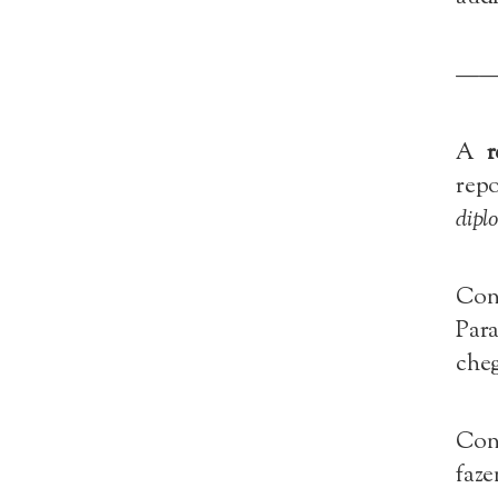
—
A
rep
dipl
Con
Para
cheg
Con
faze