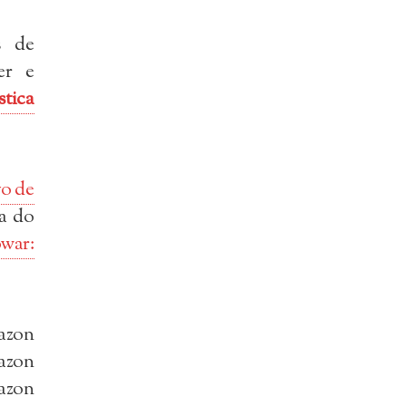
s de
er e
tica
vo de
ma do
owar:
azon
azon
azon