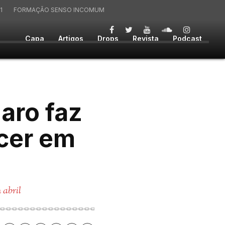
1
FORMAÇÃO SENSO INCOMUM
Capa
Artigos
Drops
Revista
Podcast
aro faz
scer em
 abril