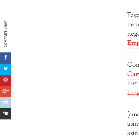
Faç
neu
COMPARTILHAR
neg
Emp
Con
Car
Ins
Ling
[am
asi
asi