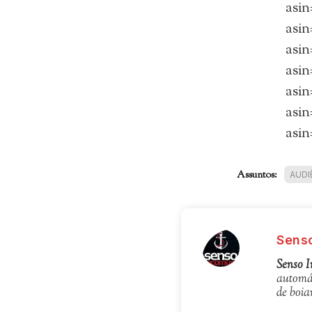
asi
asi
asi
asi
asi
asi
asi
Assuntos:
AUDI
Sens
Senso 
automát
de boia