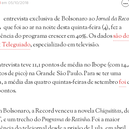
M
em 05/10/2018
A
entrevista exclusiva de Bolsonaro ao
Jornal da Reco
que foi ao ar na noite desta quinta-feira (4), fez a
ência do programa crescer em 40%. Os dados
são d
g Teleguiado
, especializado em televisão.
trevista teve 11,1 pontos de média no Ibope (com 14,
os de pico) na Grande São Paulo. Para se ter uma
a, a média das quatro quintas-feiras de setembro
foi
pontos.
 Bolsonaro, a Record venceu a novela
Chiquititas
, d
, e um trecho do
Programa do Ratinho.
Foi a maior
ência do telejornal desde a prisão de Lula, em abril.