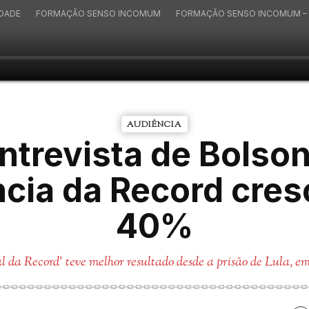
IDADE
FORMAÇÃO SENSO INCOMUM
FORMAÇÃO SENSO INCOMUM – 
AUDIÊNCIA
entrevista de Bolson
cia da Record cre
40%
al da Record' teve melhor resultado desde a prisão de Lula, em