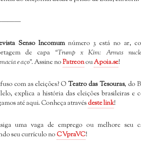
————
revista Senso Incomum
número 3 está no ar, c
ortagem de capa
“Trump x Kim: Armas nuclea
omacia e aço”.
Assine no
Patreon
ou
Apoia.se
!
fuso com as eleições? O
Teatro das Tesouras
, do B
lelo, explica a história das eleições brasileiras e
amos até aqui. Conheça através
deste link
!
siga uma vaga de emprego ou melhore seu c
ndo seu currículo no
CVpraVC
!