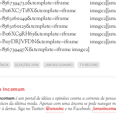
n=8567394732&template=iframe image2][am
n=B06XC7T18X&template=iframe image2][am
n=8563160249&template=iframe image2][am
n=8563160125&template=iframe image2][am
n=B06XC9RH65&template=iframe image2][am
n=B07DRJVFDN&template=iframe image2][am
n=856739497X&template=iframe image2]
ÊNCIA
ELEIÇÕES 2018
JAIR BOLSONARO
TV RECORD
o Incomum
Incomum
é um portal de idéias e opiniões contra a corrente de pen
icos da última moda. Apenas com uma âncora se pode navegar mai
r à deriva. Siga no Twitter:
@sensoinc
e no Facebook:
/sensoincom