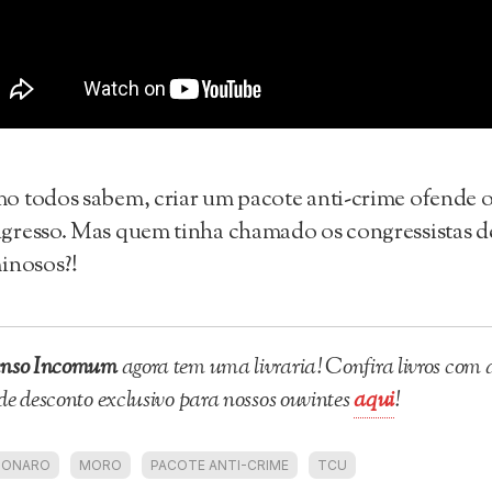
 todos sabem, criar um pacote anti-crime ofende 
resso. Mas quem tinha chamado os congressistas d
inosos?!
enso Incomum
agora tem uma livraria! Confira livros com 
de desconto exclusivo para nossos ouvintes
aqui
!
SONARO
MORO
PACOTE ANTI-CRIME
TCU