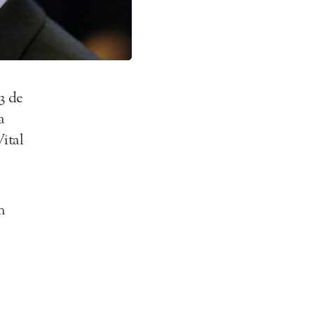
3 de
a
Vital
m