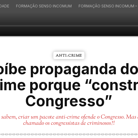
IDADE
FORMAÇÃO SENSO INCOMUM
FORMAÇÃO SENSO INCOMUM – 
ANTI-CRIME
oíbe propaganda do
rime porque “const
Congresso”
 sabem, criar um pacote anti-crime ofende o Congresso. Mas
chamado os congressistas de criminosos?!