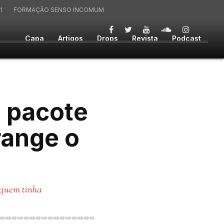
1
FORMAÇÃO SENSO INCOMUM
Capa
Artigos
Drops
Revista
Podcast
 pacote
range o
 quem tinha