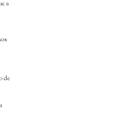
ue a
sos
o de
a