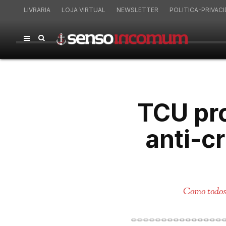
LIVRARIA
LOJA VIRTUAL
NEWSLETTER
POLITICA-PRIVAC
TCU pr
anti-c
Como todos