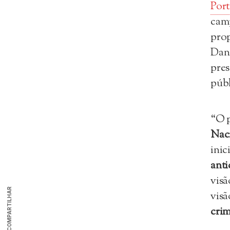
Port
camp
prop
Dant
pres
públ
“O p
Naci
inic
anti
visã
COMPARTILHAR
visã
cri