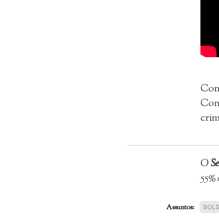
Como
Cong
crim
O
S
55% 
Assuntos:
BOL