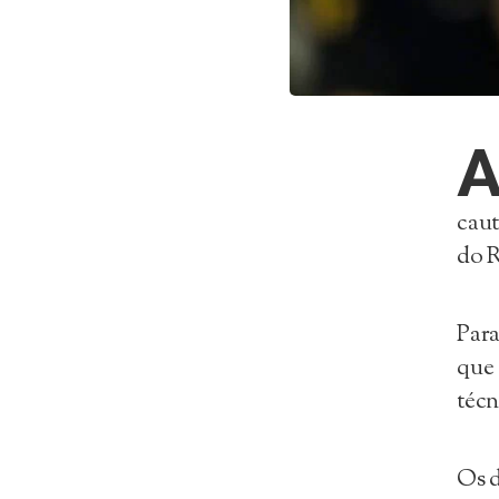
caut
do 
Para
que 
técn
Os d