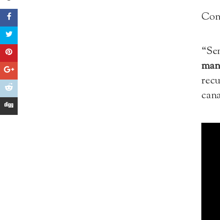
Cont
“Se
mani
recu
cana