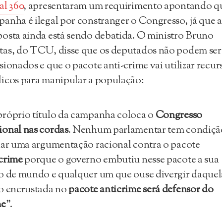
al 360
, apresentaram um requirimento apontando q
anha é ilegal por constranger o Congresso, já que a
osta ainda está sendo debatida. O ministro Bruno
as, do TCU, disse que os deputados não podem ser
sionados e que o pacote anti-crime vai utilizar recur
icos para manipular a população:
róprio título da campanha coloca o
Congresso
onal nas cordas
. Nenhum parlamentar tem condiçã
iar uma argumentação racional contra o pacote
crime
porque o governo embutiu nesse pacote a sua
o de mundo e qualquer um que ouse divergir daquel
o encrustada no
pacote anticrime será defensor do
me
”.