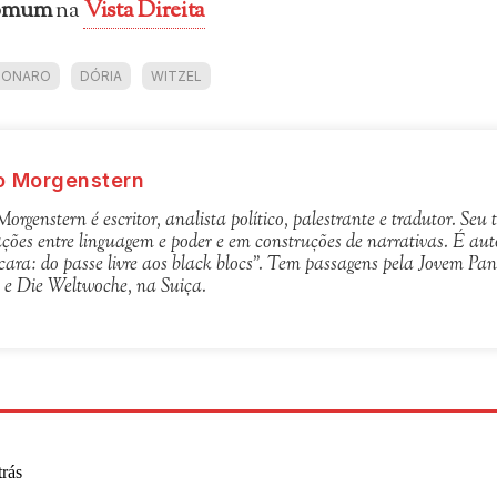
omum
na
Vista Direita
SONARO
DÓRIA
WITZEL
o Morgenstern
Morgenstern é escritor, analista político, palestrante e tradutor. Seu
ações entre linguagem e poder e em construções de narrativas. É auto
ara: do passe livre aos black blocs". Tem passagens pela Jovem P
 e Die Weltwoche, na Suiça.