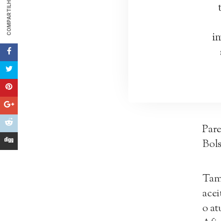
COMPARTILHAR
i
Pare
Bols
Tam
acei
o at