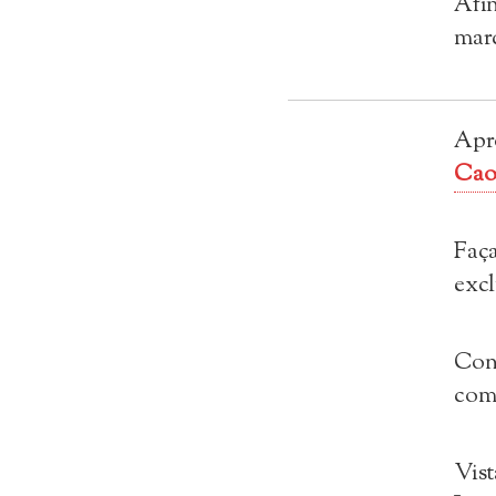
Afin
marq
Apro
Cao
Faça
excl
Con
com
Vist