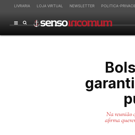
LIVRARIA
LOJA VIRTUAL
NEWSLETTER
POLITICA-PRIVAC
Bols
garanti
p
Na reunião q
afirma quere