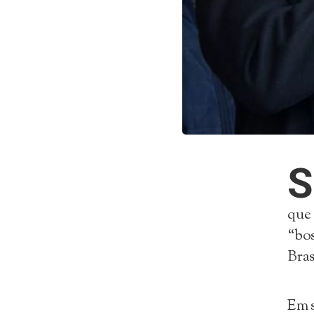
S
que 
“bos
Bras
Em s