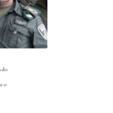
m do
e o