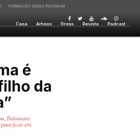
1
FORMAÇÃO SENSO INCOMUM
Capa
Artigos
Drops
Revista
Podcast
rma é
filho da
a”
ou, Bolsonaro
povo ficar em