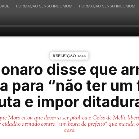
IDADE
FORMAÇÃO SENSO INCOMUM
FORMAÇÃO SENSO INCOMUM – 
REELEIÇÃO 2022
onaro disse que a
a para “não ter um 
uta e impor ditadur
ue Moro citou que deveria ser pública e Celso de Mello liber
r cidadão armado contra "um bosta de prefeito" que manda o 
casa