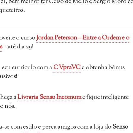
al, bem melhor ter Celso de Mello e Sérgio Moro 
ueteiros.
veite o curso
Jordan Peterson – Entre a Ordem e o
s
– até dia 29!
 seu currículo com a
CVpraVC
e obtenha bônus
usivos!
heça a
Livraria Senso Incomum
e fique inteligente
o nós.
a-se com estilo e perca amigos com a loja do
Senso