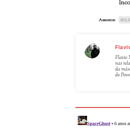
Inc
Assuntos:
BOL
Flavi
Flavio 
nas rel
da másc
do Povo