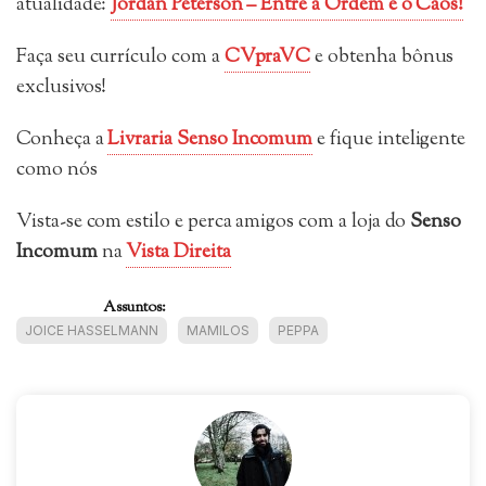
atualidade:
Jordan Peterson – Entre a Ordem e o Caos!
Faça seu currículo com a
CVpraVC
e obtenha bônus
exclusivos!
Conheça a
Livraria Senso Incomum
e fique inteligente
como nós
Vista-se com estilo e perca amigos com a loja do
Senso
Incomum
na
Vista Direita
Assuntos:
JOICE HASSELMANN
MAMILOS
PEPPA