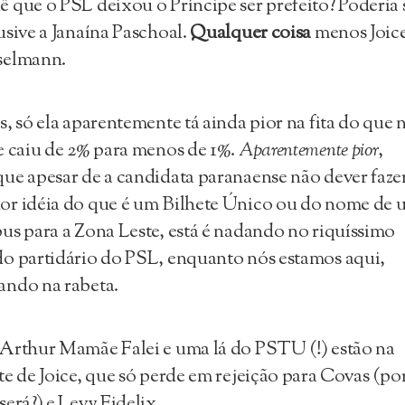
 que o PSL deixou o Príncipe ser prefeito? Poderia 
usive a Janaína Paschoal.
Qualquer coisa
menos Joic
selmann.
s, só ela aparentemente tá ainda pior na fita do que 
e caiu de 2% para menos de 1%.
Aparentemente
pior
,
ue apesar de a candidata paranaense não dever fazer
r idéia do que é um Bilhete Único ou do nome de 
us para a Zona Leste, está é nadando no riquíssimo
o partidário do PSL, enquanto nós estamos aqui,
ndo na rabeta.
Arthur Mamãe Falei e uma lá do PSTU (!) estão na
te de Joice, que só perde em rejeição para Covas (po
será?) e Levy Fidelix.