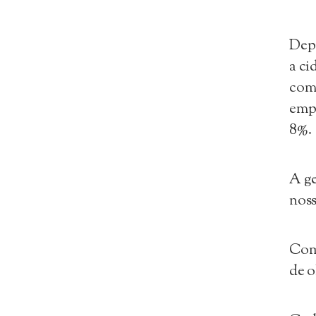
Depo
a ci
com
emp
8%.
A ge
noss
Como
de o