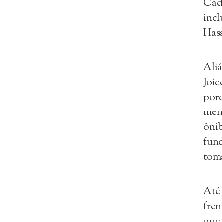
Cadê
incl
Has
Aliá
Joic
porq
meno
ônib
fund
toma
Até 
fren
que 