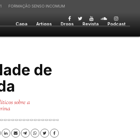
1
FORMAÇÃO SENSO INCOMUM
Capa
Artigos
Drops
Revista
Podcast
dade de
ida
íticos sobre a
arina