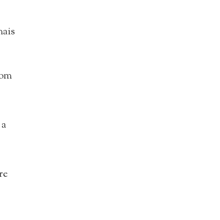
mais
com
 a
re