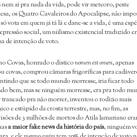
 nem aí pra nada da vida, pode vir meteoro, peste
esa, os Quatro Cavaleiros do Apocalipse, não impo
só vota em quem já tá lá e dane-se a vida, é uma espé
epressão social, um niilismo existencial traduzido e
a de intenção de voto.
o Covas, honrado o dístico
nomen est omen
, apenas
u covas, comprou câmaras frigoríficas para cadáver
ntindo que se todo mundo morresse, iria ficar todo
do bem, mas se ninguém morresse, era pra todo m
r trancado pra não morrer, inventou o rodízio mais
nico e estúpido da crosta terrestre, mas, no fim, as
isões de 3 milhões de mortos do Atila Iamariano er
nas
a maior fake news da história do país
, ninguém v
ara, e ele
mesmo assim
tem 20% de intenção de voto 