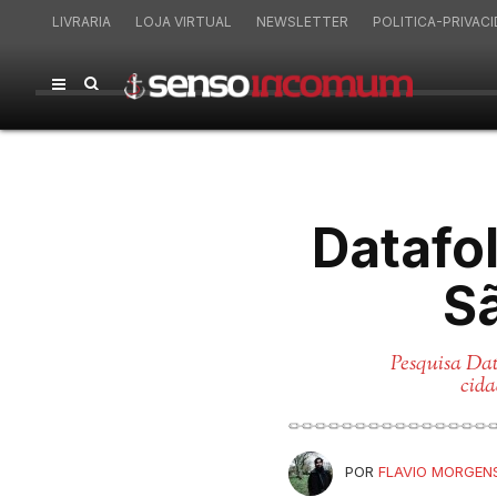
LIVRARIA
LOJA VIRTUAL
NEWSLETTER
POLITICA-PRIVAC
Datafo
Sã
Pesquisa Data
cida
POR
FLAVIO MORGEN