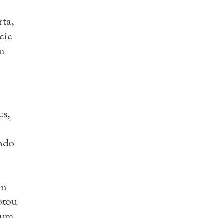
rta,
cie
m
es,
undo
am
otou
num