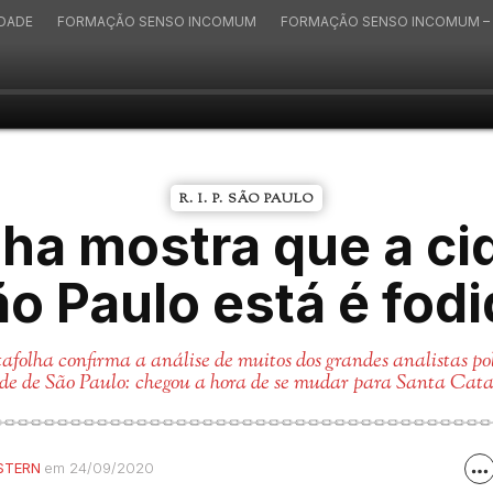
IDADE
FORMAÇÃO SENSO INCOMUM
FORMAÇÃO SENSO INCOMUM – 
R. I. P. SÃO PAULO
lha mostra que a ci
o Paulo está é fod
folha confirma a análise de muitos dos grandes analistas pol
de de São Paulo: chegou a hora de se mudar para Santa Cat
STERN
em 24/09/2020