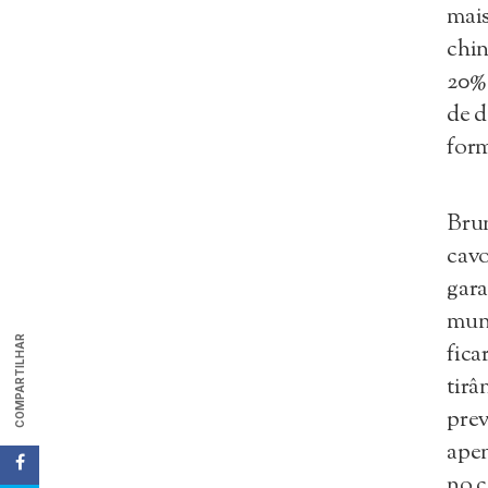
mais
chin
20% 
de d
form
Brun
cavo
gara
mun
COMPARTILHAR
fica
tirâ
prev
ape
no c