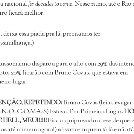
a nacional
for decades to come
. Nesse ritmo, até o Rio 
iro ficará melhor.
, deixa essa piada pra lá. precisamos ter
ssimilhança.)
ussomanno disparou para o alto com 29% das inten
oto, 20% ficarão com Bruno Covas, que estava em
eiro lugar.
ENÇÃO, REPETINDO:
Bruno Covas (leia devagar:
-N-O–C-O-V-A-S) Estava. Em. Primeiro. Lugar.
H
 HELL, MEU!!!!!!
Fica arquiprovado a tese de que 
os até número agora!) só vota em quem tá lá e não tá