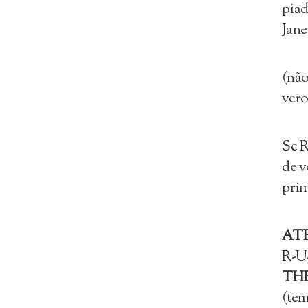
piad
Jane
(não
vero
Se R
de v
prim
AT
R-U
THE
(tem