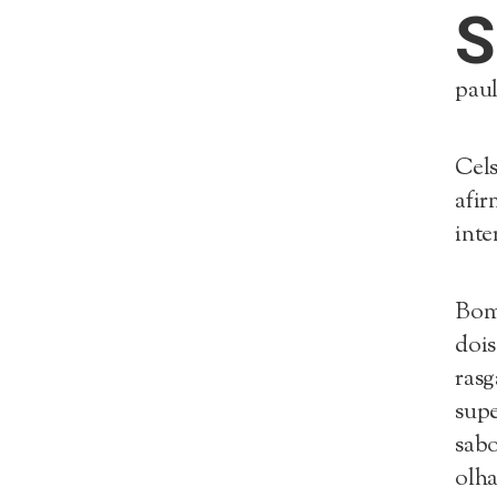
S
paul
Cels
afir
inte
Bom,
dois
rasg
sup
sabo
olha