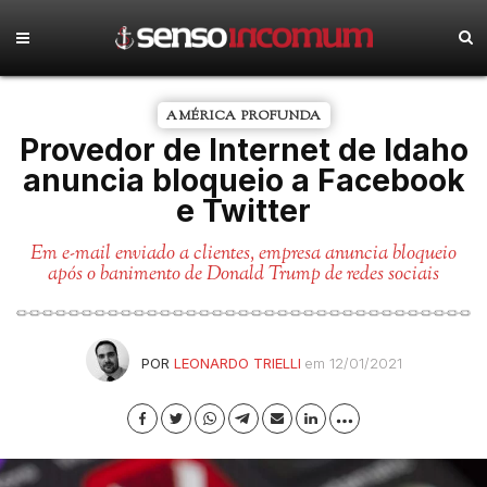
AMÉRICA PROFUNDA
Provedor de Internet de Idaho
anuncia bloqueio a Facebook
e Twitter
Em e-mail enviado a clientes, empresa anuncia bloqueio
após o banimento de Donald Trump de redes sociais
POR
LEONARDO TRIELLI
em 12/01/2021