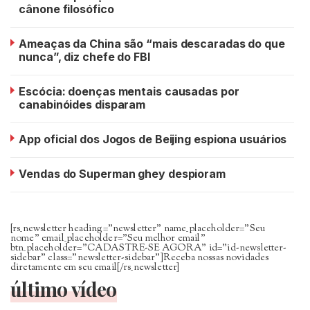
cânone filosófico
Ameaças da China são “mais descaradas do que
nunca”, diz chefe do FBI
Escócia: doenças mentais causadas por
canabinóides disparam
App oficial dos Jogos de Beijing espiona usuários
Vendas do Superman ghey despioram
[rs_newsletter heading=”newsletter” name_placeholder=”Seu
nome” email_placeholder=”Seu melhor email”
btn_placeholder=”CADASTRE-SE AGORA” id=”id-newsletter-
sidebar” class=”newsletter-sidebar”]Receba nossas novidades
diretamente em seu email[/rs_newsletter]
último vídeo