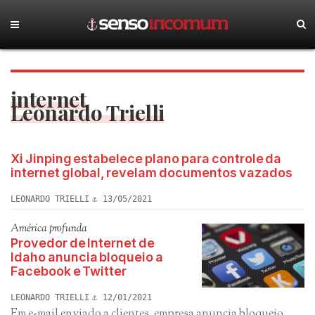
internet
Leonardo Trielli
Xi Jinping estabelece plano para controle da
internet global, revelam documentos vazados
LEONARDO TRIELLI
13/05/2021
América profunda
Provedor de Internet de
Idaho anuncia bloqueio a
Facebook e Twitter
LEONARDO TRIELLI
12/01/2021
Em e-mail enviado a clientes, empresa anuncia bloqueio