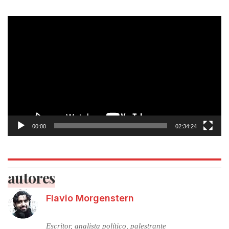
Tocador
de
vídeo
00:00
02:34:24
autores
Flavio Morgenstern
Escritor, analista político, palestrante