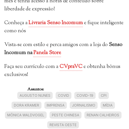
mês e tenha acesso a horas de conteúdo sobre
liberdade de expressão!
Conheça a
Livraria Senso Incomum
e fique inteligente
como nós
Vista-se com estilo e perca amigos com a loja do
Senso
Incomum
na
Panela Store
Faça seu currículo com a
CVpraVC
e obtenha bônus
exclusivos!
Assuntos:
AUGUSTO NUNES
COVID
COVID-19
CPI
DORA KRAMER
IMPRENSA
JORNALISMO
MÍDIA
MÔNICA WALDVOGEL
PESTE CHINESA
RENAN CALHEIROS
REVISTA OESTE