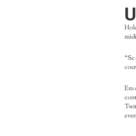
Holo
mídi
“Se 
coer
Em o
cont
Twit
even