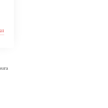
21
sura