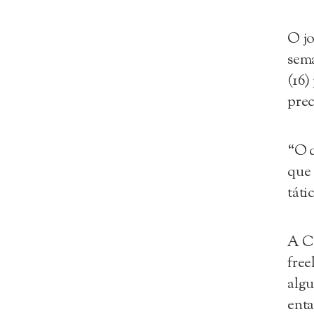
O jo
sem
(16)
prec
“O q
que
táti
A C
free
algu
enta