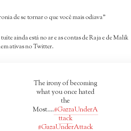
ronia de se tornar o que você mais odiava”
 tuíte ainda está no ar e as contas de Raja e de Malik
em ativas no Twitter.
The irony of becoming
what you once hated
the
Most….
#GazzaUnderA
ttack
#GazaUnderAttack