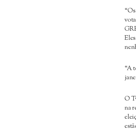
“Os 
vot
GRE
Eles
nen
“A t
jane
O Tw
na r
elei
estã