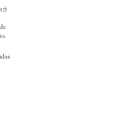
17)
 de
io.
idas