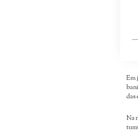
—
Em j
bani
das 
Na m
tumu