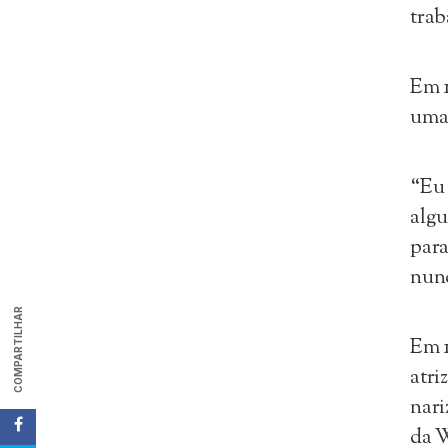
tra
Em 1
uma 
“Eu 
algu
para
nunc
COMPARTILHAR
Em 1
atri
nari
da W