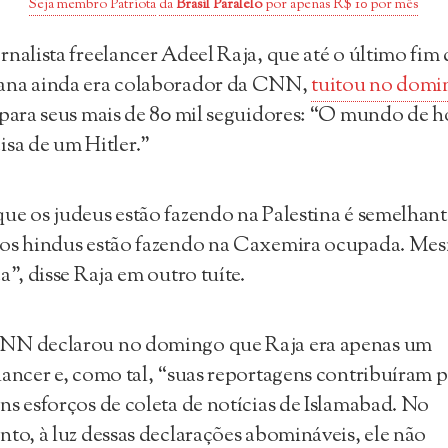
Seja membro Patriota
da
Brasil Paralelo
por apenas R$ 10 por mês
rnalista freelancer Adeel Raja, que até o último fim 
ana ainda era colaborador da CNN,
tuitou no domi
 para seus mais de 80 mil seguidores: “O mundo de h
isa de um Hitler.”
ue os judeus estão fazendo na Palestina é semelhant
 os hindus estão fazendo na Caxemira ocupada. Me
ca”, disse Raja em outro tuíte.
NN declarou no domingo que Raja era apenas um
lancer e, como tal, “suas reportagens contribuíram 
ns esforços de coleta de notícias de Islamabad. No
nto, à luz dessas declarações abomináveis, ele não