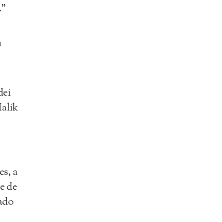
.”
u
dei
alik
s, a
e de
ado