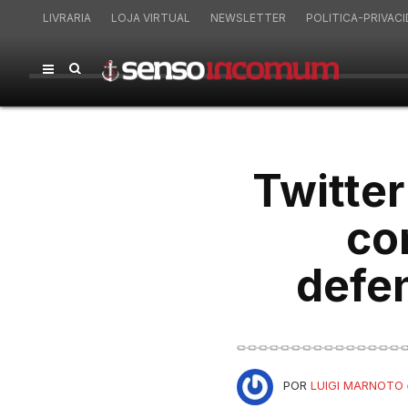
LIVRARIA
LOJA VIRTUAL
NEWSLETTER
POLITICA-PRIVAC
Twitte
co
defe
POR
LUIGI MARNOTO