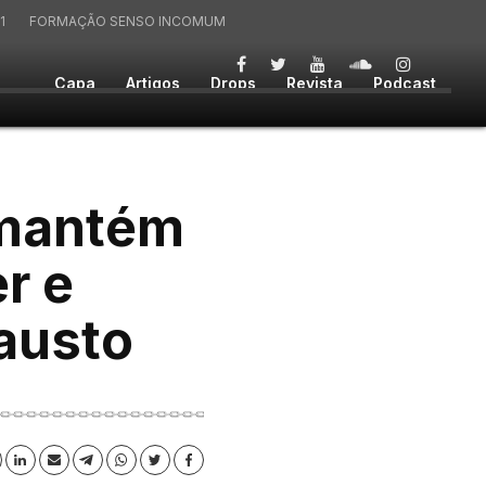
1
FORMAÇÃO SENSO INCOMUM
Capa
Artigos
Drops
Revista
Podcast
 mantém
r e
austo