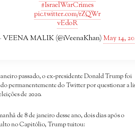
#IsraelWarCrimes
pic.twitter.com/rZQWr
vEdoR
 VEENA MALIK (@iVeenaKhan)
May 14, 20
aneiro passado, o ex-presidente Donald Trump foi
do permanentemente do Twitter por questionar a li
eleições de 2020.
anhã de 8 de janeiro desse ano, dois dias após o
lto no Capitólio, Trump tuitou: