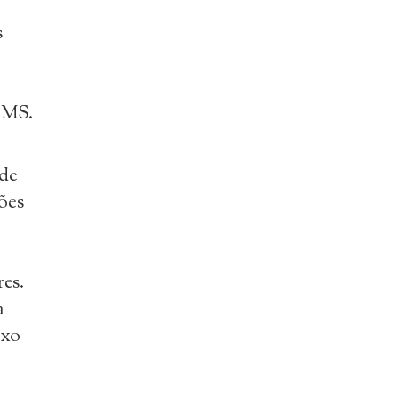
s
 OMS.
 de
ões
es.
a
exo