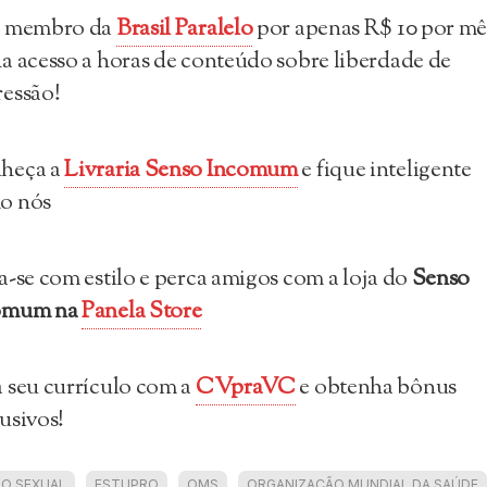
a membro da
Brasil Paralelo
por apenas R$ 10 por mê
a acesso a horas de conteúdo sobre liberdade de
essão!
heça a
Livraria Senso Incomum
e fique inteligente
o nós
a-se com estilo e perca amigos com a loja do
Senso
omum
na
Panela Store
 seu currículo com a
CVpraVC
e obtenha bônus
usivos!
O SEXUAL
ESTUPRO
OMS
ORGANIZAÇÃO MUNDIAL DA SAÚDE