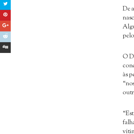
De a
nasc
Algu
pelo
O D
cond
às p
“nos
outr
“Est
falh
víti