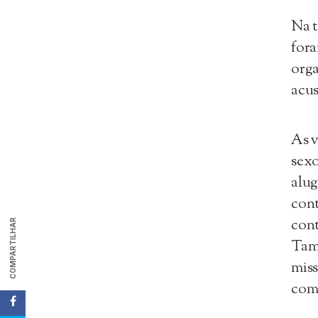
Na t
fora
orga
acus
As v
sexo
alug
cont
cont
COMPARTILHAR
Tam
mis
com 