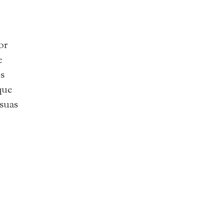
or
e
s
que
 suas