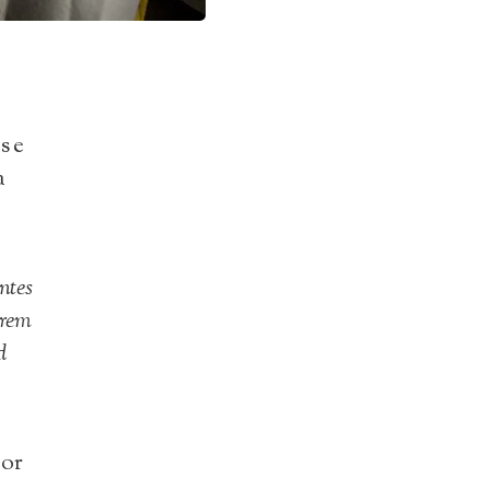
s e
a
ntes
arem
d
por