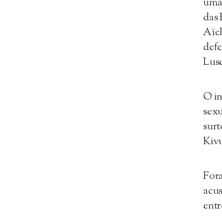
uma 
das 
Aïch
defe
Lus
O in
sexu
surt
Kivu
Fora
acus
entr