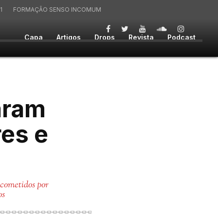
1
FORMAÇÃO SENSO INCOMUM
Capa
Artigos
Drops
Revista
Podcast
aram
es e
 cometidos por
os