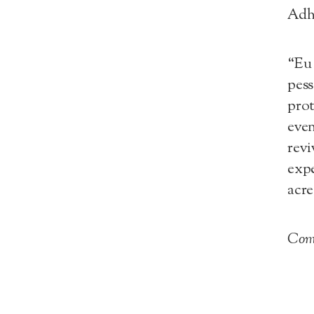
Adh
“Eu 
pess
prot
even
revi
expe
acre
Com 