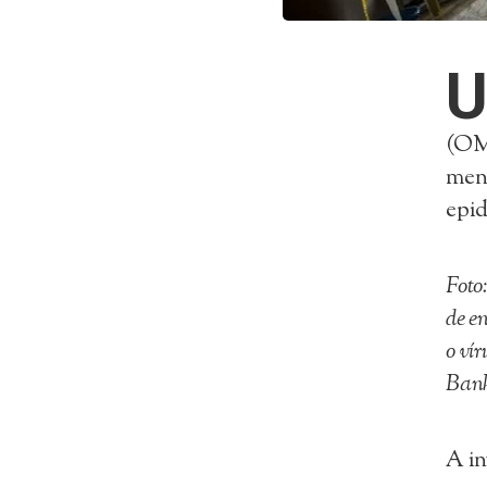
(OMS
men
epid
Foto
de e
o ví
Bank
A in