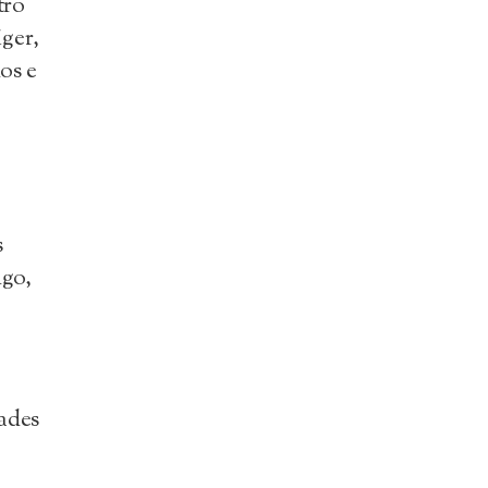
tro
ger,
os e
s
ngo,
ades