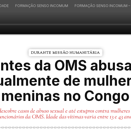
IDADE
FORMAÇÃO SENSO INCOMUM
FORMAÇÃO SENSO INCOMUM – 
DURANTE MISSÃO HUMANITÁRIA
ntes da OMS abus
ualmente de mulher
meninas no Congo
descobre casos de abuso sexual e até estupros contra mulheres
uncionários da OMS. Idade das vítimas varia entre 13 e 43 an