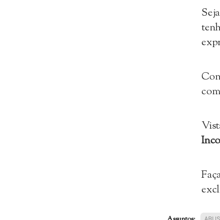
Sej
tenh
expr
Con
com
Vist
Inc
Faça
excl
Assuntos:
ABUS