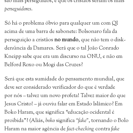
são mais perseguidos, e que os cristãos seriam os mais
perseguidores
.
Só há o problema óbvio para qualquer um com QI
acima de uma barra de sabonete: Bolsonaro fala da
perseguição a cristãos
no mundo
, que não tem o disk-
denúncia da Damares. Será que o tal João Conrado
Kneipp sabe que era um discurso na ONU, e não em
Belford Roxo ou Mogi das Cruzes?
Será que esta sumidade do pensamento mundial, que
deve ser considerado verificador do que é verdade
por nós – talvez um novo profeta! Talvez maior do que
Jesus Cristo! – já ouviu falar em Estado Islâmico? Em
Boko Haram, que significa “educação ocidental é
proibida”? (Aliás,
boko
significa
“fake”
, tornando o Bolo
Haram na maior agência de
fact-checking
contra
fake