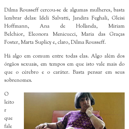
Dilma Rousseff cercou-se de algumas mulheres, basta
lembrar delas: Ideli Salvatti, Jandira Feghali, Gleisi
Hoffmann, Ana de Hollanda, Miriam
Belchior, Eleonora Menicucci, Maria das Graças
Foster, Marta Suplicy e, claro, Dilma Rousseff.
Há algo em comum entre todas elas. Algo além dos
órgãos sexuais, em tempos em que isto vale mais do
que o cérebro e o caráter. Basta pensar em seus
sobrenomes.
O
leito
r
que
fale