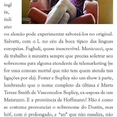
ingl
ês,
itali
ano
ou alemão pode experimentar saboreá-los no original.
Salvatti, com o L no céu da boca típico das línguas
européias. Feghali, quase inescrevível. Menicucci, que
dá trabalho à ministra sempre que precisa soletrar seu
sobrenome para alguma atendente de telemarketing (se
for uma comum mortal que não tem quem atenda tais
ligações por ela). Foster e Suplicy são um show à parte,
lembrando que o nome completo da última é Marta
Teresa Smith de Vasconcelos Suplicy, ex-esposa de um
Matarazzo. E a pronúncia de Hoffmann? Não é como
se costuma pronunciar o sobrenome do Dustin, mas
hóf, com ó prolongado, e “an” que não nasaliza, não