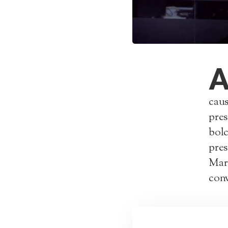
caus
pres
bolc
pres
Mart
con