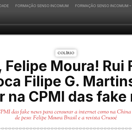
IDADE
FORMAÇÃO SENSO INCOMUM
FORMAÇÃO SENSO INCOMUM – 
COLÍRIO
, Felipe Moura! Rui 
ca Filipe G. Martin
r na CPMI das fake
PMI das fake news para censurar a internet como na China 
de peso: Felipe Moura Brasil e a revista Crusoé