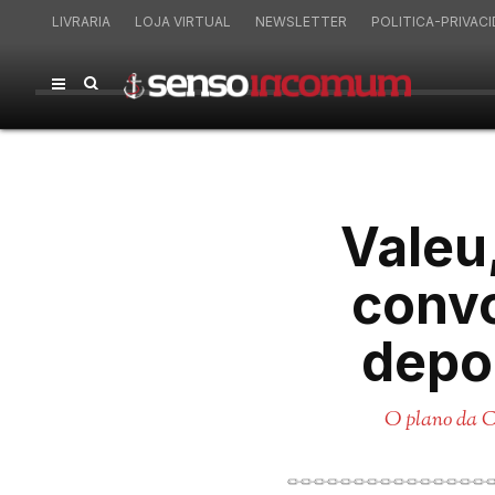
LIVRARIA
LOJA VIRTUAL
NEWSLETTER
POLITICA-PRIVAC
Valeu
convo
depo
O plano da C