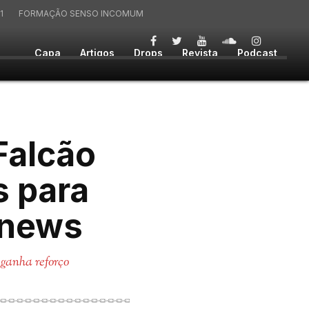
1
FORMAÇÃO SENSO INCOMUM
Capa
Artigos
Drops
Revista
Podcast
Falcão
s para
 news
ganha reforço