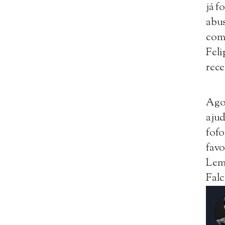
já f
abus
comp
Feli
rece
Agor
ajud
fofo
favo
Lem
Falc