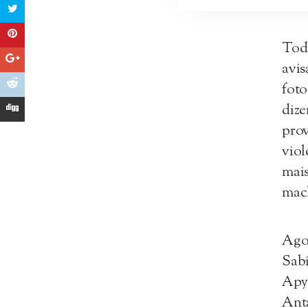
Toda
avis
foto
dize
prov
viol
mais
mach
Agor
Sabi
Apyu
Anta