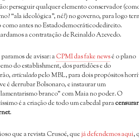
ão: perseguir qualquer elemento conservador (como
o? “ala ideológica”, né?) no governo, para logo te
 como antes no Estadodemocráticodedireito.
ardamos a contratação de Reinaldo Azevedo.
paramos de avisar: a
CPMI das fake news
é o plano
emo do establishment, dos partidões e do
rão,
articulado
pelo MBL, para dois propósitos horrív
ve é derrubar Bolsonaro, e instaurar um
rlamentarismo branco” com Maia no poder. O
íssimo é a criação de todo um cabedal para
censurar
rnet
.
oso que a revista Crusoé, que
já defendemos aqui
, 