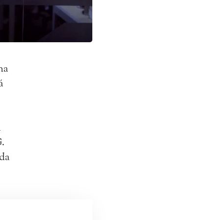
na
á
a
.
 da