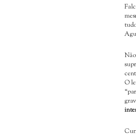
Falc
mesm
tudo
Agu
Não 
supr
cent
O le
“pa
grav
inte
Curi