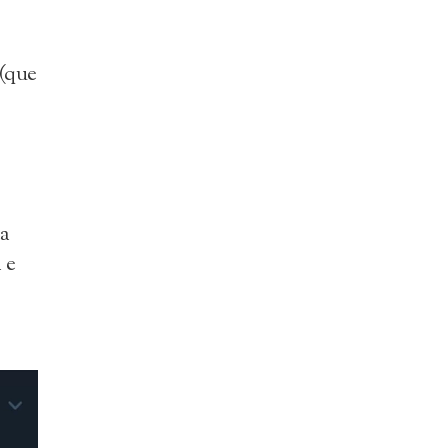
 (que
,
ta
 e