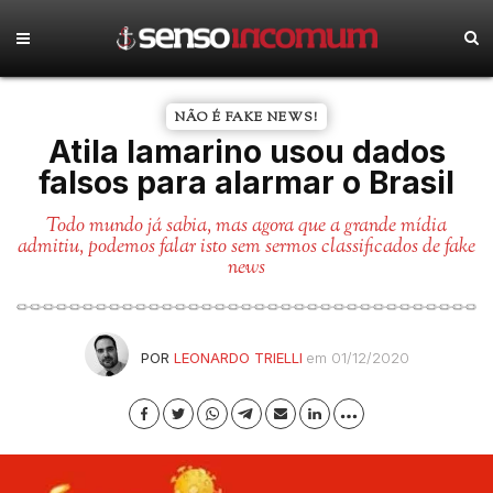
NÃO É FAKE NEWS!
Atila Iamarino usou dados
falsos para alarmar o Brasil
Todo mundo já sabia, mas agora que a grande mídia
admitiu, podemos falar isto sem sermos classificados de fake
news
POR
LEONARDO TRIELLI
em 01/12/2020