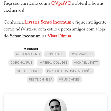
Faça seu currículo com a
CVpraVC
e obtenha bônus
exclusivos!
Conheça a
Livraria Senso Incomum
e fique inteligente
como nósVista-se com estilo e perca amigos com a loja
do
Senso Incomum
na
Vista Direita
Assuntos:
ATILA IAMARINO
CNN BRASIL
CORONAVÍRUS
CORONAVIRUS
IMPERIAL COLLEGE
MICHAEL LEVITT
NEIL FERGUSON
PARTIDO COMUNISTA CHINÊS
PESTE CHINESA
VÍRUS CHINÊS