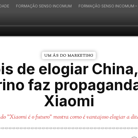
IDADE
FORMAÇÃO SENSO INCOMUM
FORMAÇÃO SENSO INCOMUM – 
UM ÁS DO MARKETING
s de elogiar China,
ino faz propagand
Xiaomi
ado "Xiaomi é o futuro" mostra como é vantajoso elogiar a di