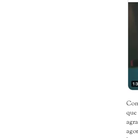
Como
que 
agr
agor