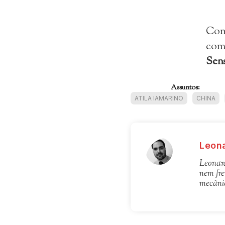
Con
como
Sen
Assuntos:
ATILA IAMARINO
CHINA
Leona
Leonard
nem fre
mecânic