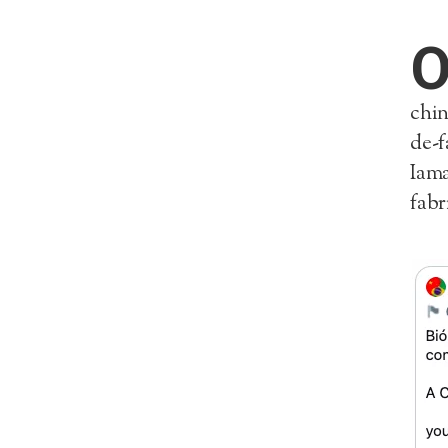
chin
de-f
Iama
fabr