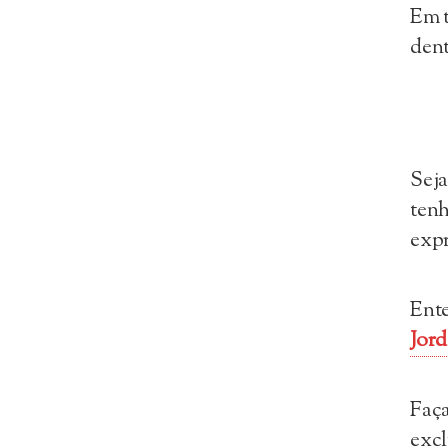
Em 
dent
Sej
tenh
expr
Ente
Jord
Faça
excl