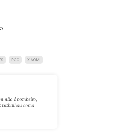
do
ÊS
PCC
XIAOMI
bém não é bombeiro,
a trabalhou como