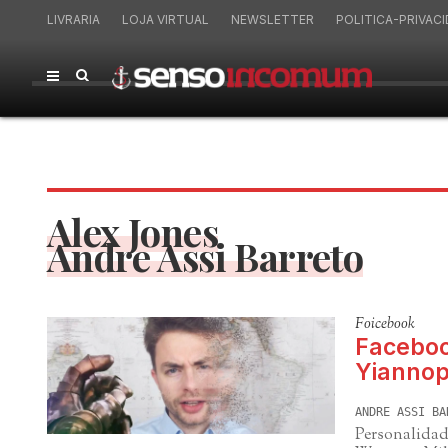
LIVRARIA
LOJA VIRTUAL
NEWSLETTER
POLITICA-PRIVAC
Alex Jones
Andre Assi Barreto
Foicebook
Faceboo
Yiannop
ANDRE ASSI BA
Personalidad