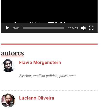
00:00
02:34:24
autores
Flavio Morgenstern
Escritor, analista político, palestrante
Luciano Oliveira