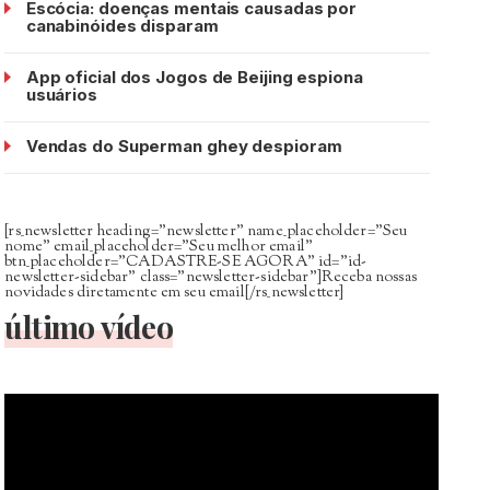
Escócia: doenças mentais causadas por
canabinóides disparam
App oficial dos Jogos de Beijing espiona
usuários
Vendas do Superman ghey despioram
[rs_newsletter heading=”newsletter” name_placeholder=”Seu
nome” email_placeholder=”Seu melhor email”
btn_placeholder=”CADASTRE-SE AGORA” id=”id-
newsletter-sidebar” class=”newsletter-sidebar”]Receba nossas
novidades diretamente em seu email[/rs_newsletter]
último vídeo
Tocador
de
vídeo