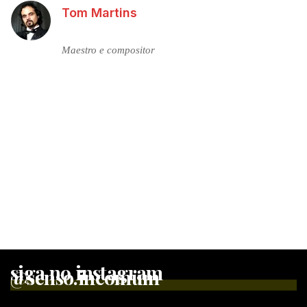
Tom Martins
Maestro e compositor
siga no instagram
@senso.incomum