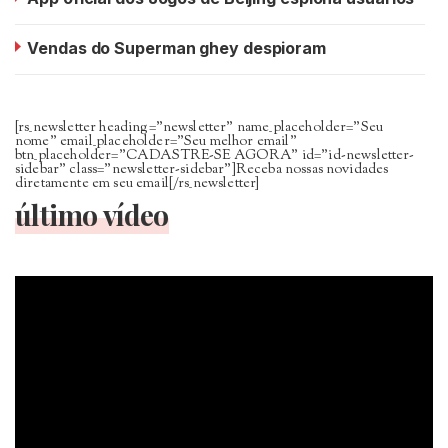
Vendas do Superman ghey despioram
[rs_newsletter heading=”newsletter” name_placeholder=”Seu
nome” email_placeholder=”Seu melhor email”
btn_placeholder=”CADASTRE-SE AGORA” id=”id-newsletter-
sidebar” class=”newsletter-sidebar”]Receba nossas novidades
diretamente em seu email[/rs_newsletter]
último vídeo
Tocador
de
vídeo