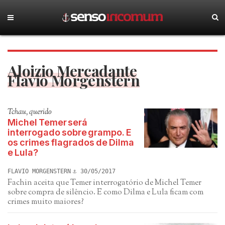
Aloizio Mercadante
Flavio Morgenstern
Tchau, querido
Michel Temer será
interrogado sobre grampo. E
os crimes flagrados de Dilma
e Lula?
FLAVIO MORGENSTERN
30/05/2017
Fachin aceita que Temer interrogatório de Michel Temer
sobre compra de silêncio. E como Dilma e Lula ficam com
crimes muito maiores?