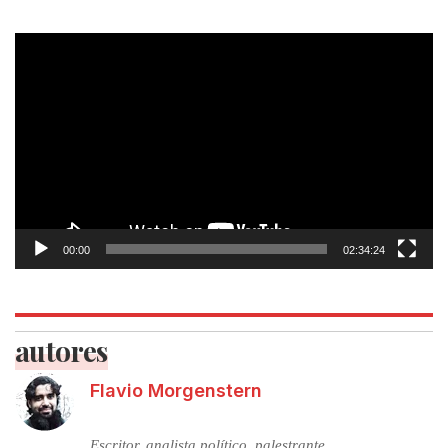
Tocador
de
vídeo
00:00
02:34:24
autores
Flavio Morgenstern
Escritor, analista político, palestrante