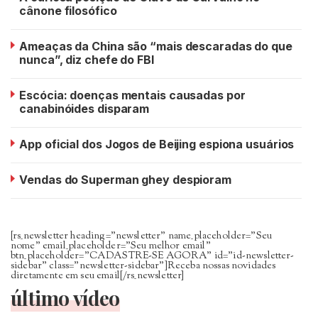
cânone filosófico
Ameaças da China são “mais descaradas do que
nunca”, diz chefe do FBI
Escócia: doenças mentais causadas por
canabinóides disparam
App oficial dos Jogos de Beijing espiona usuários
Vendas do Superman ghey despioram
[rs_newsletter heading=”newsletter” name_placeholder=”Seu
nome” email_placeholder=”Seu melhor email”
btn_placeholder=”CADASTRE-SE AGORA” id=”id-newsletter-
sidebar” class=”newsletter-sidebar”]Receba nossas novidades
diretamente em seu email[/rs_newsletter]
último vídeo