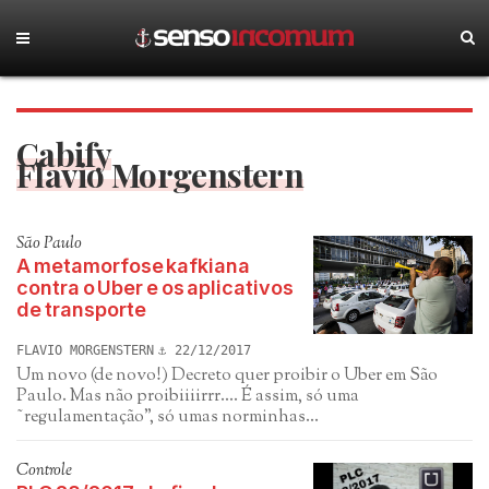
Cabify
Flavio Morgenstern
São Paulo
A metamorfose kafkiana
contra o Uber e os aplicativos
de transporte
FLAVIO MORGENSTERN
22/12/2017
Um novo (de novo!) Decreto quer proibir o Uber em São
Paulo. Mas não proibiiiirrr.... É assim, só uma
˜regulamentação", só umas norminhas...
Controle