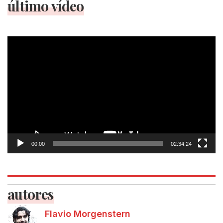
último vídeo
Tocador
de
vídeo
00:00
02:34:24
autores
Flavio Morgenstern