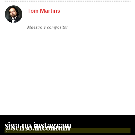
Tom Martins
Maestro e compositor
siga no instagram
@senso.incomum