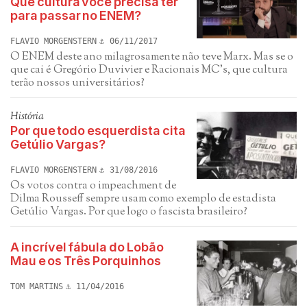
Que cultura você precisa ter
para passar no ENEM?
FLAVIO MORGENSTERN
06/11/2017
O ENEM deste ano milagrosamente não teve Marx. Mas se o
que cai é Gregório Duvivier e Racionais MC's, que cultura
terão nossos universitários?
História
Por que todo esquerdista cita
Getúlio Vargas?
FLAVIO MORGENSTERN
31/08/2016
Os votos contra o impeachment de
Dilma Rousseff sempre usam como exemplo de estadista
Getúlio Vargas. Por que logo o fascista brasileiro?
A incrível fábula do Lobão
Mau e os Três Porquinhos
TOM MARTINS
11/04/2016