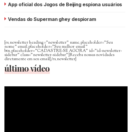
App oficial dos Jogos de Beijing espiona usuários
Vendas do Superman ghey despioram
[rs_newsletter heading=”newsletter” name_placeholder=”Seu
nome” email_placeholder=”Seu melhor email”
btn_placeholder=”CADASTRE-SE AGORA” id=”id-newsletter-
sidebar” class=”newsletter-sidebar”]Receba nossas novidades
diretamente em seu email[/rs_newsletter]
último vídeo
Tocador
de
vídeo