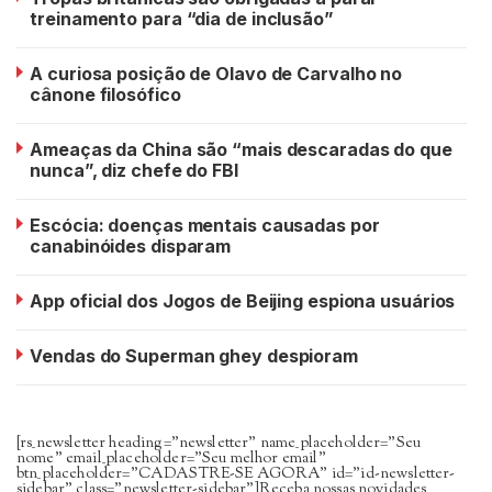
treinamento para “dia de inclusão”
A curiosa posição de Olavo de Carvalho no
cânone filosófico
Ameaças da China são “mais descaradas do que
nunca”, diz chefe do FBI
Escócia: doenças mentais causadas por
canabinóides disparam
App oficial dos Jogos de Beijing espiona usuários
Vendas do Superman ghey despioram
[rs_newsletter heading=”newsletter” name_placeholder=”Seu
nome” email_placeholder=”Seu melhor email”
btn_placeholder=”CADASTRE-SE AGORA” id=”id-newsletter-
sidebar” class=”newsletter-sidebar”]Receba nossas novidades