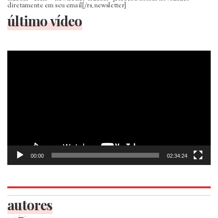
diretamente em seu email[/rs_newsletter]
último vídeo
Tocador
de
vídeo
00:00
02:34:24
autores