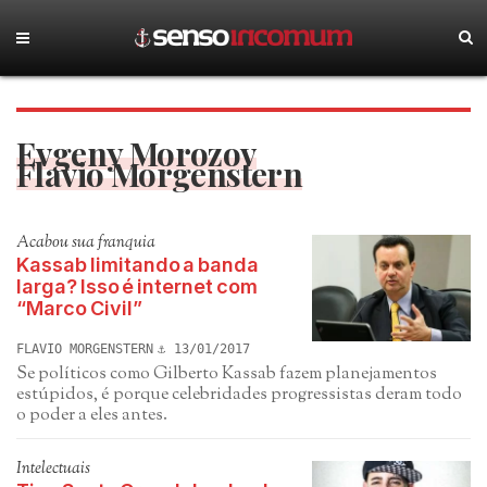
Evgeny Morozov
Flavio Morgenstern
Acabou sua franquia
Kassab limitando a banda
larga? Isso é internet com
“Marco Civil”
FLAVIO MORGENSTERN
13/01/2017
Se políticos como Gilberto Kassab fazem planejamentos
estúpidos, é porque celebridades progressistas deram todo
o poder a eles antes.
Intelectuais