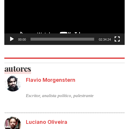
00:00
02:34:24
autores
Flavio Morgenstern
Escritor, analista político, palestrante
Luciano Oliveira