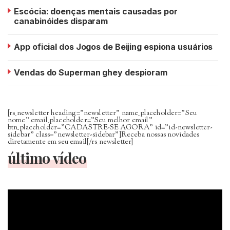
Escócia: doenças mentais causadas por
canabinóides disparam
App oficial dos Jogos de Beijing espiona usuários
Vendas do Superman ghey despioram
[rs_newsletter heading=”newsletter” name_placeholder=”Seu
nome” email_placeholder=”Seu melhor email”
btn_placeholder=”CADASTRE-SE AGORA” id=”id-newsletter-
sidebar” class=”newsletter-sidebar”]Receba nossas novidades
diretamente em seu email[/rs_newsletter]
último vídeo
Tocador
de
vídeo